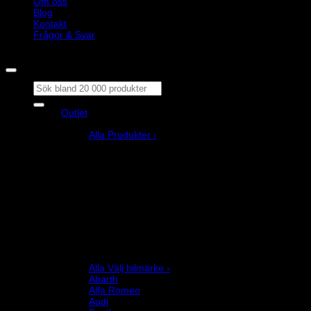
Om oss
Blog
Kontakt
Frågor & Svar
Copyright © M&M Motorsport AB 2026
Sök
efter:
Outlet
Produkter
Alla Produkter ›
Bilstyling
Bromssystem
Förarutrustning
Invändig fordon och säkerhetsutrustning
Kläder och merchandise
Karting
Mekanikerutrustning
Motor och drivlina
Racingsimulator
Chassi och fjädring
Välj bilmärke
Alla Välj bilmärke ›
Abarth
Alfa Romeo
Audi