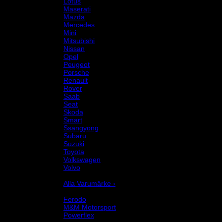
Lotus
Maserati
Mazda
Mercedes
Mini
Mitsubishi
Nissan
Opel
Peugeot
Porsche
Renault
Rover
Saab
Seat
Skoda
Smart
Ssangyong
Subaru
Suzuki
Toyota
Volkswagen
Volvo
Varumärke
Alla Varumärke ›
Helix Autosport
Ferodo
M&M Motorsport
Powerflex