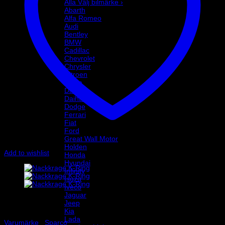
Alla Välj bilmärke ›
Abarth
Alfa Romeo
Audi
Bentley
BMW
Cadillac
Chevrolet
Chrysler
Citroen
Dacia
Daewoo
Daihatsu
Dodge
Ferrari
Fiat
Ford
Great Wall Motor
Holden
Add to wishlist
Honda
Hyundai
Infinity
Isuzu
Iveco
Jaguar
Jeep
Kia
Lada
Varumärke
/
Sparco