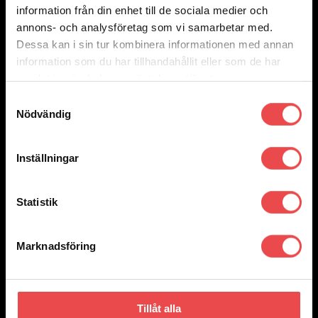
information från din enhet till de sociala medier och
annons- och analysföretag som vi samarbetar med.
Röd/Svart
Dessa kan i sin tur kombinera informationen med annan
information som du har tillhandahållit eller som de har
samlat in när du har använt deras tjänster.
Samtyckesval
Svart/Celeste
Nödvändig
Inställningar
Svart/Grå
Art.nr: 001142
Statistik
Sparco overall Superleggera
Det
Det
17 775
kr
12 695
kr
Marknadsföring
ursprungliga
nuvarande
Välj alternativ
Den
priset
priset
Rea!
här
var:
är:
produkten
17
12
har
775 kr.
695 kr.
flera
Tillåt alla
varianter.