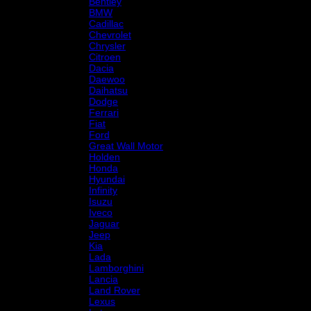
Bentley
BMW
Cadillac
Chevrolet
Chrysler
Citroen
Dacia
Daewoo
Daihatsu
Dodge
Ferrari
Fiat
Ford
Great Wall Motor
Holden
Honda
Hyundai
Infinity
Isuzu
Iveco
Jaguar
Jeep
Kia
Lada
Lamborghini
Lancia
Land Rover
Lexus