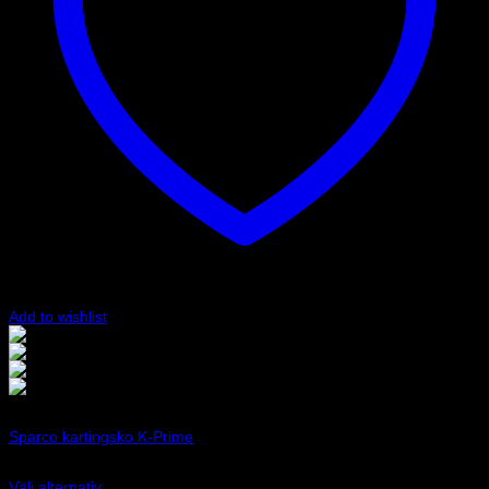
Add to wishlist
Gul/Svart
Röd/Svart
Svart/Orange
Vit/Svart
Art.nr: 0012B5
Sparco kartingsko K-Prime
2 755
kr
Välj alternativ