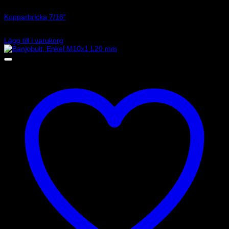
Art.nr: G-44518
Kopparbricka 7/16″
5
kr
Lägg till i varukorg