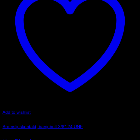
Add to wishlist
Art.nr: G-BL775-03C
Bromsljuskontakt, banjobult 3/8″-24 UNF
238
kr