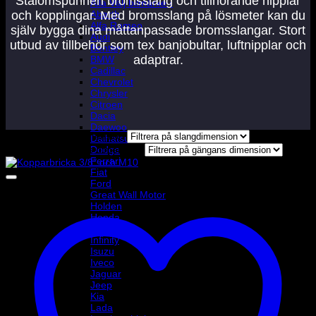
Stålomspunnen bromsslang och tillhörande nipplar
Alla Välj bilmärke ›
Abarth
och kopplingar. Med bromsslang på lösmeter kan du
Alfa Romeo
själv bygga dina måttanpassade bromsslangar. Stort
Audi
utbud av tillbehör som tex banjobultar, luftnipplar och
Bentley
adaptrar.
BMW
Cadillac
Chevrolet
Chrysler
Citroen
Dacia
Daewoo
Filtrera på slangdimension
Daihatsu
Dodge
Filtrera på gängans dimension
Ferrari
Fiat
Ford
Great Wall Motor
Holden
Honda
Hyundai
Infinity
Isuzu
Iveco
Jaguar
Jeep
Kia
Lada