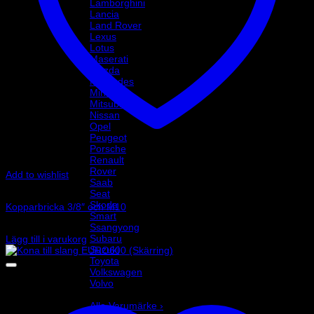
Lamborghini
Lancia
Land Rover
Lexus
Lotus
Maserati
Mazda
Mercedes
Mini
Mitsubishi
Nissan
Opel
Peugeot
Porsche
Renault
Rover
Add to wishlist
Saab
Art.nr: G-44516
Seat
Skoda
Kopparbricka 3/8″ och M10
Smart
Ssangyong
5
kr
Subaru
Lägg till i varukorg
Suzuki
Toyota
Volkswagen
Volvo
Varumärke
Alla Varumärke ›