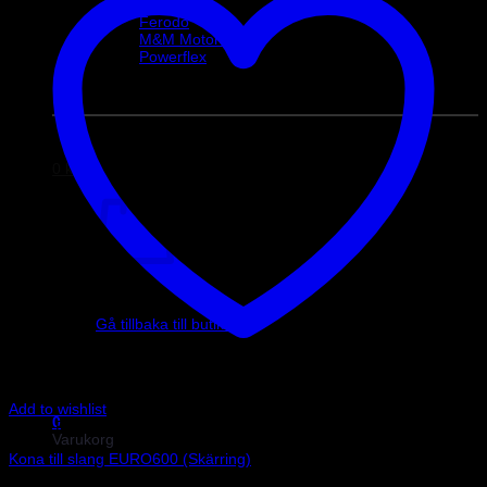
Helix Autosport
Ferodo
M&M Motorsport
Powerflex
Evo Corse
Sparco
0
kr
0
Inga produkter i varukorgen.
Gå tillbaka till butiken
Add to wishlist
0
Art.nr: RD1512
Varukorg
Kona till slang EURO600 (Skärring)