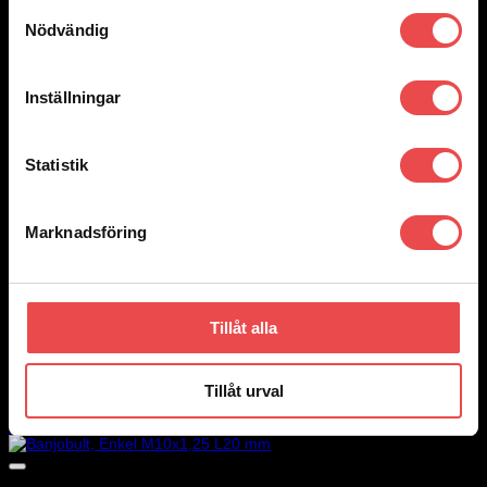
Samtyckesval
Nödvändig
Inställningar
Statistik
Marknadsföring
Add to wishlist
Tillåt alla
Art.nr: G-5093-03P
Banjo AN3 lång 20° till 3/8″ och M10 banjobult
Tillåt urval
100
kr
Lägg till i varukorg