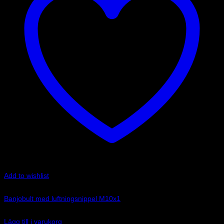
Add to wishlist
Art.nr: G-992-31BNP
Banjobult med luftningsnippel M10x1
165
kr
Lägg till i varukorg