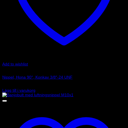
Add to wishlist
Art.nr: G-6091-03P
Nippel, Hona 90°, Konkav 3/8″-24 UNF
160
kr
Lägg till i varukorg