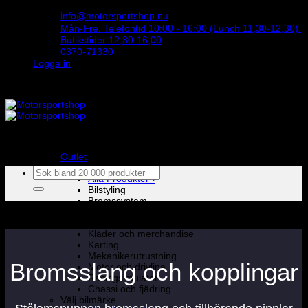
Skip
info@motorsportshop.nu
to
Mån-Fre. Telefontid 10:00 - 16:00 (Lunch 11,30-12,30).
content
Butikstider 12,30-16,00
0370-71330
Logga in
STORT UTBUD & STÖRST PÅ SPARCO
Outlet
Produkter
Sök
Alla Produkter ›
efter:
Bilstyling
Bromssystem
Förarutrustning
Invändig fordon och säkerhetsutrustning
Kläder och merchandise
Karting
Mekanikerutrustning
Bromsslang och kopplingar
Motor och drivlina
Racingsimulator
Chassi och fjädring
Välj bilmärke