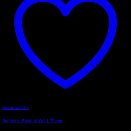
Add to wishlist
Art.nr: G-992-03-31LP
Banjobult, Enkel M10x1 L25 mm
34
kr