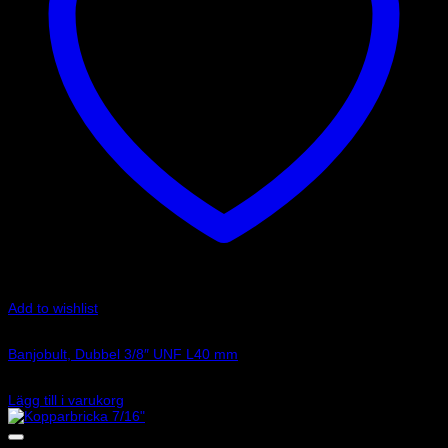
Add to wishlist
Art.nr: G-773-03LP
Banjobult, Dubbel 3/8″ UNF L40 mm
84
kr
Lägg till i varukorg