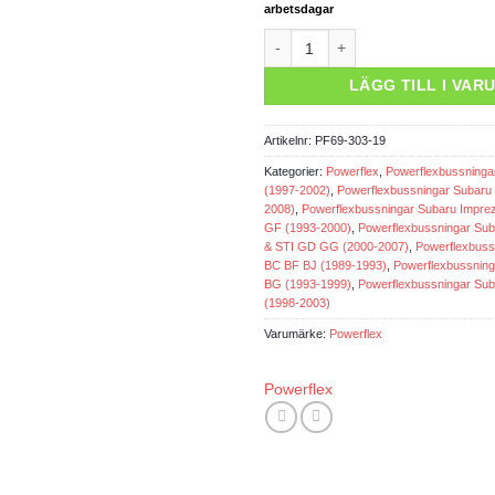
arbetsdagar
Powerflexbussning mängd
LÄGG TILL I VA
Artikelnr:
PF69-303-19
Kategorier:
Powerflex
,
Powerflexbussninga
(1997-2002)
,
Powerflexbussningar Subaru
2008)
,
Powerflexbussningar Subaru Impr
GF (1993-2000)
,
Powerflexbussningar Su
& STI GD GG (2000-2007)
,
Powerflexbuss
BC BF BJ (1989-1993)
,
Powerflexbussnin
BG (1993-1999)
,
Powerflexbussningar Su
(1998-2003)
Varumärke:
Powerflex
Powerflex