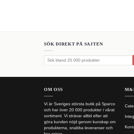
SÖK DIREKT PÅ SAJTEN
Sök
efter:
OM OSS
M&
Vi är Sveriges största butik på Sparco
Cate
och har över 20 000 produkter i vårat
sortiment. Vi strävar alltid efter att
Integ
göra kunden nöjd genom kunskap om
Kont
produkterna, snabba leveranser och
bra priser.