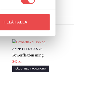
TILLÅT ALLA
Art.nr: PFF69-205-23
 to
Add to
Powerflexbussning
list
wishlist
545
kr
LÄGG TILL I VARUKORG
Art.nr: PFR69-305-17
Powerflexbussning