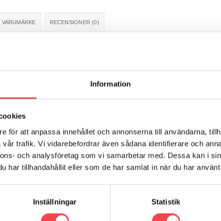
VARUMÄRKE
RECENSIONER (0)
ningshämmare Ø19. Åtgång 2 st/bil. Schemanummer 3 och 9. Säljs i en 
Information
cookies
e för att anpassa innehållet och annonserna till användarna, tillh
1993-2000)
vår trafik. Vi vidarebefordrar även sådana identifierare och anna
2000-2007)
nnons- och analysföretag som vi samarbetar med. Dessa kan i sin
har tillhandahållit eller som de har samlat in när du har använt 
Inställningar
Statistik