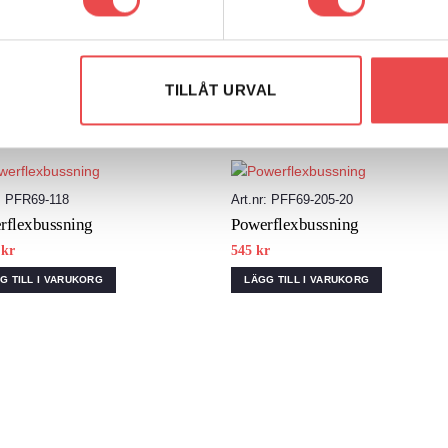
TILLÅT URVAL
r: PFR69-118
Art.nr: PFF69-205-20
Add to
Add
rflexbussning
Powerflexbussning
wishlist
wish
5
kr
545
kr
G TILL I VARUKORG
LÄGG TILL I VARUKORG