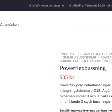
info@motorsportshop.nu
Mån-Fre. Telefontid 10:00 - 16:
Varumärke
PRODUKTER
/
CHASSI OCH FJÄDR
/
SUBARU BUSSNINGAR
/
POWER
SUBARU FORESTER SG (2002-2008
Add to
Powerflexbussning
wishlist
535
kr
Powerflex polyuretanbussningar, 
krängningshämmare Ø19. Åtgång 
Schemanummer 3 och 9. Säljs i 
innehållande 2 styck bussningar.
Beställningsvara, levereras vanligen i