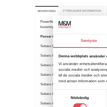
YTTERLIGARE INFORMATION
BESKRIVNING
Powerflex polyuretanbussningar, inre kräng
bussningar.
Passar till följande bilmodeller:
Samtycke
Subaru Forester SF (1997-2002)
Subaru Forester SG (2002-2008)
Denna webbplats använder 
Vi använder enhetsidentifierar
Subaru Impreza Turbo WRX & STI GC GF (
sociala medier och analysera 
Subaru Impreza Turbo WRX & STI GD GG (
till de sociala medier och a
med annan information som du 
Subaru Legacy BC BF BJ (1989-1993)
Samtyckesval
Subaru Legacy BD BG (1993-1999)
Nödvändig
Subaru Legacy BE BH (1998-2003)