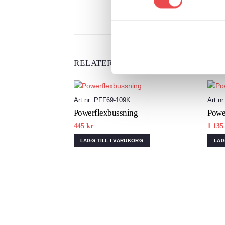
RELATERADE PRODUKTER
Art.nr: PFF69-109K
Art.n
Add to
Powerflexbussning
Powe
wishlist
445
kr
1 13
LÄGG TILL I VARUKORG
LÄG