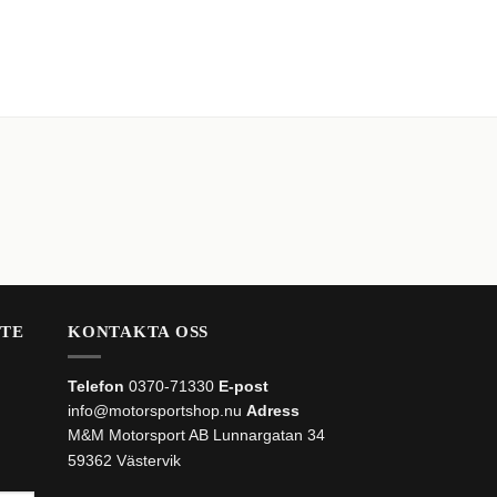
535
kr
LÄGG TILL I VARUKOR
STE
KONTAKTA OSS
Telefon
0370-71330
E-post
info@motorsportshop.nu
Adress
M&M Motorsport AB
Lunnargatan 34
59362 Västervik