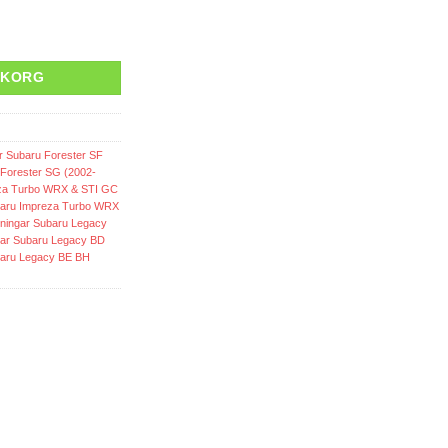
RUKORG
r Subaru Forester SF
 Forester SG (2002-
eza Turbo WRX & STI GC
baru Impreza Turbo WRX
ningar Subaru Legacy
gar Subaru Legacy BD
baru Legacy BE BH