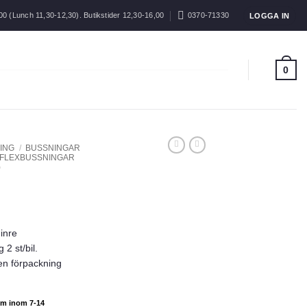
00 (Lunch 11,30-12,30). Butikstider 12,30-16,00
0370-71330
LOGGA IN
0
ING
/
BUSSNINGAR
FLEXBUSSNINGAR
)
inre
2 st/bil.
en förpackning
nom inom 7-14