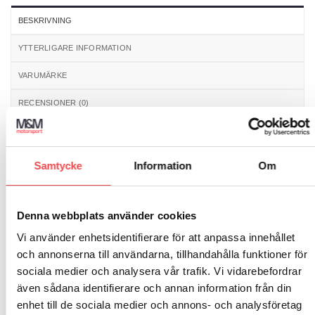
BESKRIVNING
YTTERLIGARE INFORMATION
VARUMÄRKE
RECENSIONER (0)
Powerflex polyuretanbussningar, främre nedre
bärarmsbussning. Åtgång 2 st/bil. Schemanummer 1. Säljs
Samtycke
Information
Om
i en förpackning innehållande 2 styck bussningar.
Passar till följande bilmodeller:
Denna webbplats använder cookies
Porsche Cayenne E1 9PA (2002-2010)
Vi använder enhetsidentifierare för att anpassa innehållet
Porsche Cayenne E2 92A (2011-2017)
och annonserna till användarna, tillhandahålla funktioner för
sociala medier och analysera vår trafik. Vi vidarebefordrar
även sådana identifierare och annan information från din
enhet till de sociala medier och annons- och analysföretag