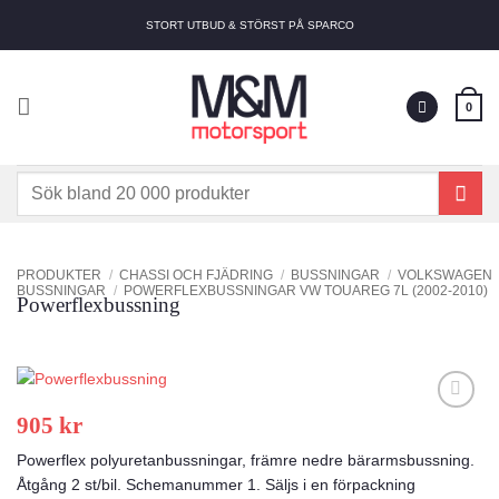
Skip
STORT UTBUD & STÖRST PÅ SPARCO
to
content
0
Sök
efter:
PRODUKTER
/
CHASSI OCH FJÄDRING
/
BUSSNINGAR
/
VOLKSWAGEN
BUSSNINGAR
/
POWERFLEXBUSSNINGAR VW TOUAREG 7L (2002-2010)
Powerflexbussning
905
kr
Add to
wishlist
Powerflex polyuretanbussningar, främre nedre bärarmsbussning.
Åtgång 2 st/bil. Schemanummer 1. Säljs i en förpackning