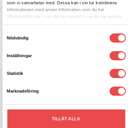
som vi samarbetar med. Dessa kan i sin tur kombinera
informationen med annan information som du har
RELATERADE PRODUKTER
tillhandahållit eller som de har samlat in när du har använt
deras tjänster.
Samtyckesval
Art.nr: PFF57-1621
Art.nr: PF34-803-21.5
Add to
Add to
Nödvändig
wishlist
wishlist
Powerflexbussning
Powerflexbussning
470
kr
560
kr
Inställningar
LÄGG TILL I VARUKORG
LÄGG TILL I VARUKORG
Statistik
SÖK DIREKT PÅ SAJTEN
Marknadsföring
Sök
efter:
VARUMÄRKEN
TILLÅT ALLA