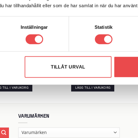
har tillhandahållit eller som de har samlat in när du har använt 
Inställningar
Statistik
r: PF32-603-30
Art.nr: PFR197020
Add to
Add
TILLÅT URVAL
wishlist
wish
rflexbussning
Powerflexbussning
kr
390
kr
G TILL I VARUKORG
LÄGG TILL I VARUKORG
VARUMÄRKEN