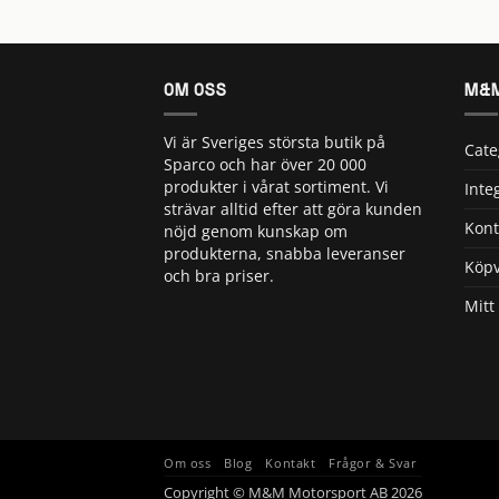
OM OSS
M&M
Vi är Sveriges största butik på
Cate
Sparco och har över 20 000
produkter i vårat sortiment. Vi
Inte
strävar alltid efter att göra kunden
Kont
nöjd genom kunskap om
produkterna, snabba leveranser
Köpv
och bra priser.
Mitt
Om oss
Blog
Kontakt
Frågor & Svar
Copyright © M&M Motorsport AB 2026