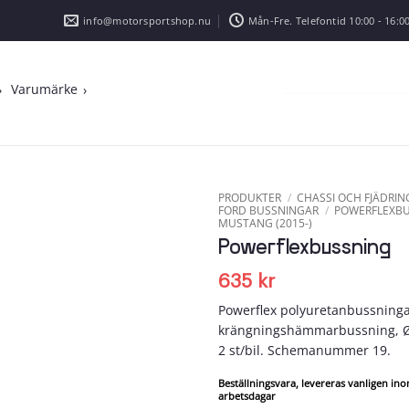
info@motorsportshop.nu
Mån-Fre. Telefontid 10:00 - 16:00
Varumärke
PRODUKTER
/
CHASSI OCH FJÄDRIN
FORD BUSSNINGAR
/
POWERFLEXBU
MUSTANG (2015-)
Add to
Powerflexbussning
wishlist
635
kr
Powerflex polyuretanbussninga
krängningshämmarbussning, Ø
2 st/bil. Schemanummer 19.
Beställningsvara, levereras vanligen in
arbetsdagar