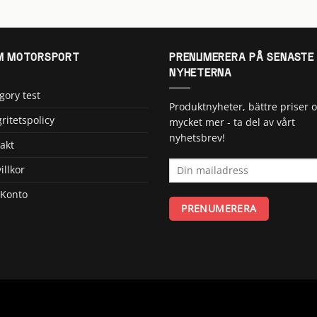
 MOTORSPORT
PRENUMERERA PÅ SENASTE
NYHETERNA
gory test
Produktnyheter, bättre priser 
gritetspolicy
mycket mer - ta del av vårt
nyhetsbrev!
akt
illkor
 Konto