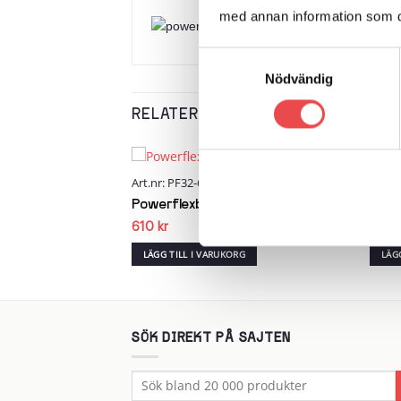
med annan information som du 
Samtyckesval
Nödvändig
RELATERADE PRODUKTER
Art.nr: PF32-603-35
Art.n
Add to
Add to
wishlist
wishlist
ng
Powerflexbussning
Powe
610
kr
635
RG
LÄGG TILL I VARUKORG
LÄG
SÖK DIREKT PÅ SAJTEN
Sök
efter: