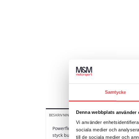
Samtycke
Denna webbplats använder 
YTTERLIGARE INFORMATION
V
BESKRIVNING
Vi använder enhetsidentifierar
Powerflex polyuretanbussningar, inre kr
sociala medier och analysera 
styck bussningar.
till de sociala medier och a