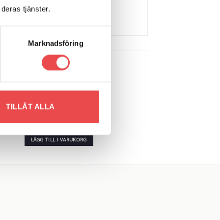
deras tjänster.
Marknadsföring
Art.nr: PF32-603-19
 to
Add to
TILLÅT ALLA
list
wishlist
Powerflexbussning
665
kr
LÄGG TILL I VARUKORG