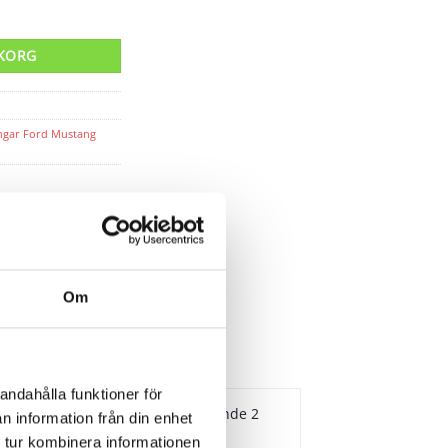
UKORG
ngar Ford Mustang
Om
andahålla funktioner för
Säljs i en förpackning innehållande 2
n information från din enhet
 tur kombinera informationen