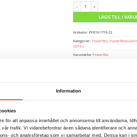
Powerflexbussning mängd
LÄGG TILL I VAR
Artikelnr:
PFR19-1719-22
Kategorier:
Powerflex
,
Powerflexbussni
(2015-)
Varumärke:
Powerflex
Powerflex
Information
cookies
ARUMÄRKE
RECENSIONER (0)
e för att anpassa innehållet och annonserna till användarna, tillh
ängningshämmarbussning, Ø22. Åtgång 2 st/bil. Schemanummer 19. 
vår trafik. Vi vidarebefordrar även sådana identifierare och anna
nnons- och analysföretag som vi samarbetar med. Dessa kan i sin