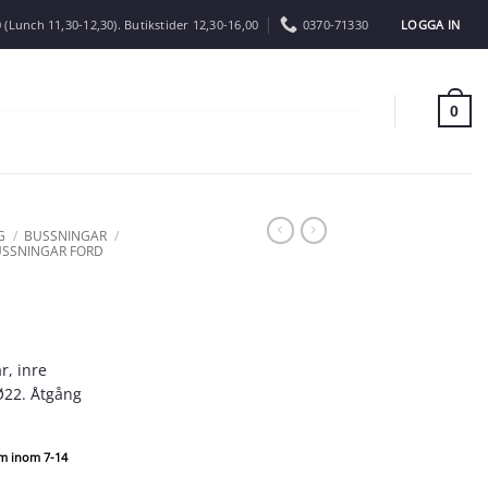
LOGGA IN
 (Lunch 11,30-12,30). Butikstider 12,30-16,00
0370-71330
0
G
/
BUSSNINGAR
/
SSNINGAR FORD
r, inre
22. Åtgång
om inom 7-14