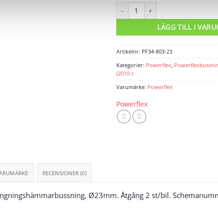
Powerflexbussning mängd
LÄGG TILL I VAR
Artikelnr:
PF34-803-23
Kategorier:
Powerflex
,
Powerflexbussni
(2010-)
Varumärke:
Powerflex
Powerflex
ARUMÄRKE
RECENSIONER (0)
rängningshämmarbussning, Ø23mm. Åtgång 2 st/bil. Schemanum