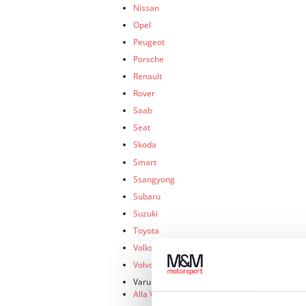
Nissan
Opel
Peugeot
Porsche
Renault
Rover
Saab
Seat
Skoda
Smart
Ssangyong
Subaru
Suzuki
Toyota
Volkswagen
Volvo
Varumärke
Alla Varumärke ›