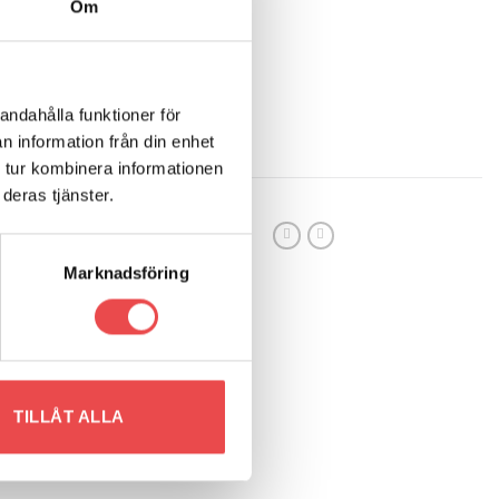
Om
andahålla funktioner för
n information från din enhet
 tur kombinera informationen
deras tjänster.
G
/
BUSSNINGAR
/
USSNINGAR LOTUS
Marknadsföring
r, inre
Ø23mm. Åtgång
TILLÅT ALLA
om inom 7-14