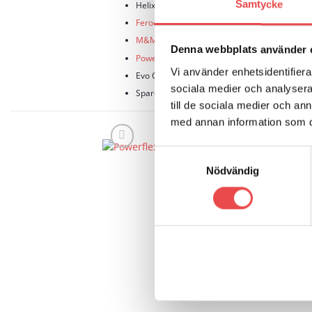
Samtycke
Helix Autosport
Ferodo
M&M Motorsport
Denna webbplats använder 
Powerflex
Vi använder enhetsidentifierar
Evo Corse
sociala medier och analysera 
Sparco
till de sociala medier och a
med annan information som du 
Samtyckesval
Nödvändig