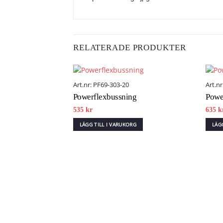
RELATERADE PRODUKTER
Art.nr: PF69-303-20
Art.n
Powerflexbussning
Powe
Add to wishlist
535
kr
635
k
LÄGG TILL I VARUKORG
LÄG