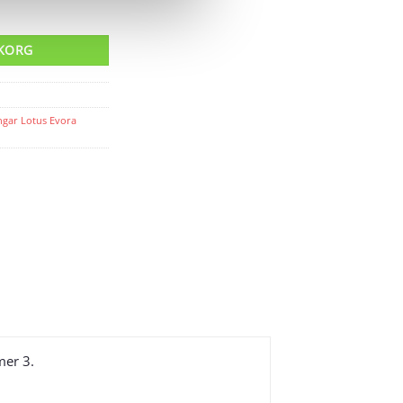
UKORG
ngar Lotus Evora
mer 3
.