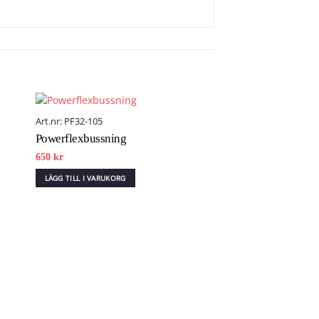
Art.nr: PF32-105
Powerflexbussning
list
Add to wishlist
650
kr
LÄGG TILL I VARUKORG
Art.nr: PF8-901
Powerflexbussning
1 630
kr