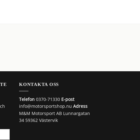
LÄGG TILL I VARUKORG
STE
KONTAKTA OSS
Telefon
0370-71330
E-post
och
info@motorsportshop.nu
Adress
M&M Motorsport AB
Lunnargatan
34 59362 Västervik