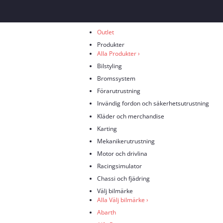
Skip
to
content
Outlet
Produkter
Alla Produkter ›
Bilstyling
Bromssystem
Förarutrustning
Invändig fordon och säkerhetsutrustning
Kläder och merchandise
Karting
Mekanikerutrustning
Motor och drivlina
Racingsimulator
Chassi och fjädring
Välj bilmärke
Alla Välj bilmärke ›
Abarth