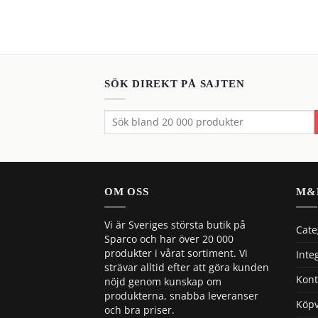
SÖK DIREKT PÅ SAJTEN
Sök
efter:
OM OSS
M&
Vi är Sveriges största butik på
Cate
Sparco och har över 20 000
produkter i vårat sortiment. Vi
Inte
strävar alltid efter att göra kunden
Kont
nöjd genom kunskap om
produkterna, snabba leveranser
Köpv
och bra priser.