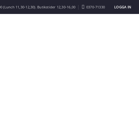
LOGGA IN
0 (Lunch 11,30-12,30). Butikstider 12,30-16,00
0370-71330