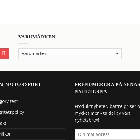
VARUMÄRKEN
M MOTORSPORT
PRENUMERERA PÅ SENA
NYHETERNA
gory test
Produktnyheter, bättre priser 
gritetspolicy
mycket mer - ta del av vårt
nyhetsbrev!
akt
illkor