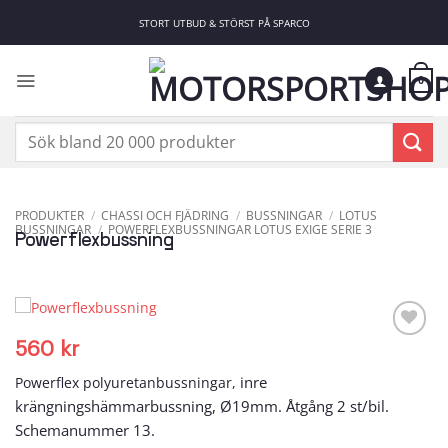
Skip
STORT UTBUD & STÖRST PÅ SPARCO
to
content
0
Sök
efter:
PRODUKTER
/
CHASSI OCH FJÄDRING
/
BUSSNINGAR
/
LOTUS
BUSSNINGAR
/
POWERFLEXBUSSNINGAR LOTUS EXIGE SERIE 3
Powerflexbussning
560
kr
Add to
wishlist
inre
Powerflex polyuretanbussningar,
krängningshämmarbussning, Ø19mm. Åtgång 2 st/bil.
Schemanummer 13.