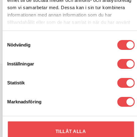
enhet till de sociala medier och annons- och analysföretag
som vi samarbetar med. Dessa kan i sin tur kombinera
informationen med annan information som du har
tillhandahållit eller som de har samlat in när du har använt
Art.nr: PF32-105
deras tjänster.
Powerflexbussning
Samtyckesval
650
kr
Nödvändig
LÄGG TILL I VARUKORG
Inställningar
SÖK DIREKT PÅ SAJTEN
Statistik
Sök
efter:
Marknadsföring
VARUMÄRKEN
TILLÅT ALLA