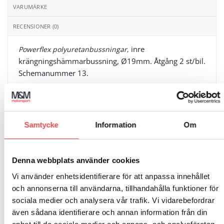
VARUMÄRKE
RECENSIONER (0)
inre
Powerflex polyuretanbussningar
,
krängningshämmarbussning, Ø19
mm. Åtgång 2 st/bil.
Schemanummer 13.
Samtycke
Information
Om
RELATERADE PRODUKTER
Denna webbplats använder cookies
Vi använder enhetsidentifierare för att anpassa innehållet
Art.nr: PF8-901
Add to
Add to
wishlist
wishlist
och annonserna till användarna, tillhandahålla funktioner för
Powerflexbussning
sociala medier och analysera vår trafik. Vi vidarebefordrar
1 630
kr
även sådana identifierare och annan information från din
LÄGG TILL I VARUKORG