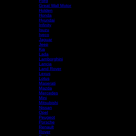
Ford
Great Wall Motor
Holden
Honda
Hyundai
Infinity
Isuzu
Iveco
Jaguar
Jeep
Kia
Lada
Lamborghini
Lancia
Land Rover
Lexus
Lotus
Maserati
Mazda
Mercedes
Mini
Mitsubishi
Nissan
Opel
Peugeot
Porsche
Renault
Rover