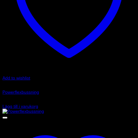
Add to wishlist
Art.nr: PFR36-310
Powerflexbussning
755
kr
Lägg till i varukorg