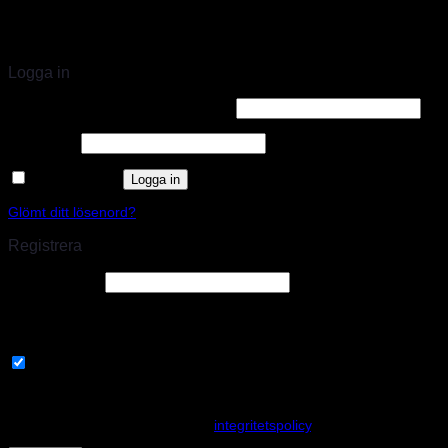
STORT UTBUD & STÖRST PÅ SPARCO
Logga in
Användarnamn eller e-postadress
*
Lösenord
*
Kom ihåg mig
Logga in
Glömt ditt lösenord?
Registrera
E-postadress
*
En länk för att ställa in ett nytt lösenord kommer att skickas till din e-
postadress.
Prenumerera på vårt nyhetsbrev
Your personal data will be used to support your experience
throughout this website, to manage access to your account, and for
other purposes described in our
integritetspolicy
.