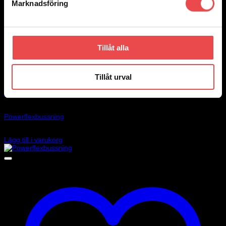
Marknadsföring
Tillåt alla
Tillåt urval
Add to wishlist
Art.nr: PFR36-318
Powerflexbussning
680
kr
Lägg till i varukorg