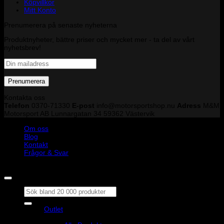
Köpvillkor
Mitt Konto
Prenumerera på senaste nyheterna
Produktnyheter, bättre priser och mycket mer - ta del av vårt
nyhetsbrev!
Kontakta oss
Telefon
0370-71330
E-post
info@motorsportshop.nu
Adress
M&M
Motorsport AB
Lunnargatan 34 59362 Västervik
Om oss
Blog
Kontakt
Frågor & Svar
Copyright © M&M Motorsport AB 2026
Sök
efter:
Outlet
Produkter