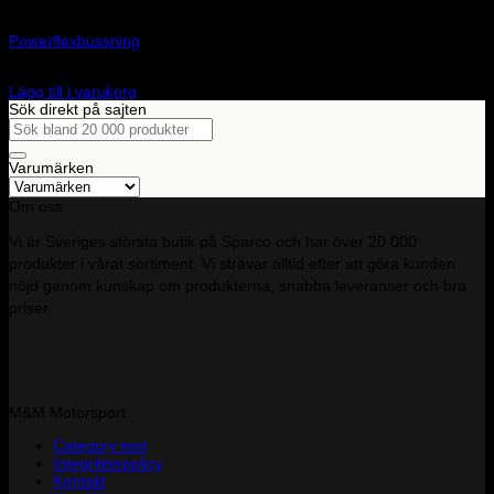
Art.nr: PF32-105
Powerflexbussning
650
kr
Lägg till i varukorg
Sök direkt på sajten
Sök
efter:
Varumärken
Om oss
Vi är Sveriges största butik på Sparco och har över 20 000
produkter i vårat sortiment. Vi strävar alltid efter att göra kunden
nöjd genom kunskap om produkterna, snabba leveranser och bra
priser.
M&M Motorsport
Category test
Integritetspolicy
Kontakt