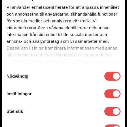
Vi använder enhetsidentifierare för att anpassa innehållet
och annonserna till användarna, tillhandahålla funktioner
Add to wishlist
för sociala medier och analysera vår trafik. Vi
Art.nr: PF17-110
vidarebefordrar även sådana identifierare och annan
Powerflexbussning
information från din enhet till de sociala medier och
1 330
kr
annons- och analysföretag som vi samarbetar med.
Lägg till i varukorg
Dessa kan i sin tur kombinera informationen med annan
information som du har tillhandahållit eller som de har
samlat in när du har använt deras tjänster.
Samtyckesval
Nödvändig
Inställningar
Statistik