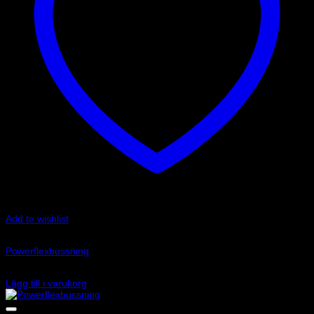
Add to wishlist
Art.nr: PF34-201
Powerflexbussning
4 225
kr
Lägg till i varukorg