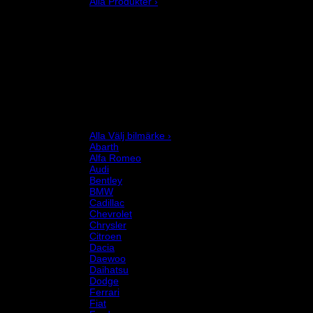
Alla Produkter ›
Bilstyling
Bromssystem
Förarutrustning
Invändig fordon och säkerhetsutrustning
Kläder och merchandise
Karting
Mekanikerutrustning
Motor och drivlina
Racingsimulator
Chassi och fjädring
Välj bilmärke
Alla Välj bilmärke ›
Abarth
Alfa Romeo
Audi
Bentley
BMW
Cadillac
Chevrolet
Chrysler
Citroen
Dacia
Daewoo
Daihatsu
Dodge
Ferrari
Fiat