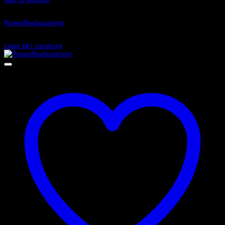
Art.nr: PFR36-307
Powerflexbussning
665
kr
Lägg till i varukorg