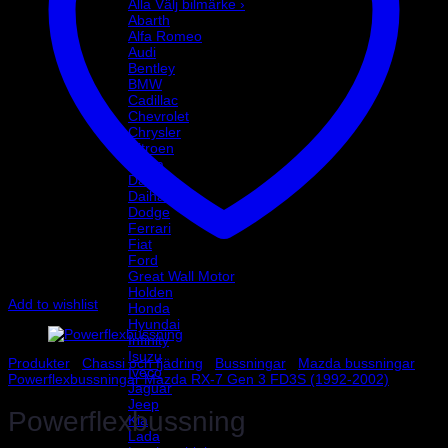
Alla Välj bilmärke ›
Abarth
Alfa Romeo
Audi
Bentley
BMW
Cadillac
Chevrolet
Chrysler
Citroen
Dacia
Daewoo
Daihatsu
Dodge
Ferrari
Fiat
Ford
Great Wall Motor
Holden
Add to wishlist
Honda
Hyundai
Infinity
Isuzu
Produkter
/
Chassi och fjädring
/
Bussningar
/
Mazda bussningar
/
Iveco
Powerflexbussningar Mazda RX-7 Gen 3 FD3S (1992-2002)
Jaguar
Jeep
Powerflexbussning
Kia
Lada