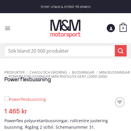
Skip
STORT UTBUD & STÖRST PÅ SPARCO
to
content
0
Sök
efter:
PRODUKTER
/
CHASSI OCH FJÄDRING
/
BUSSNINGAR
/
MINI BUSSNINGAR
/
POWERFLEXBUSSNINGAR MINI R50/52/53 GEN1 (2000-2006)
Powerflexbussning
1 465
kr
Add to
wishlist
Powerflex polyuretanbussningar, rollcentre justering
bussning. Åtgång 2 st/bil. Schemanummer 31.