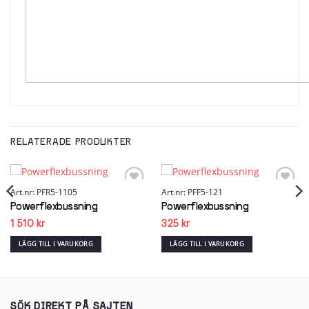
RELATERADE PRODUKTER
Art.nr: PFR5-1105
Art.nr: PFF5-121
Add to
Add to
wishlist
wishlist
Powerflexbussning
Powerflexbussning
1 510
kr
325
kr
LÄGG TILL I VARUKORG
LÄGG TILL I VARUKORG
SÖK DIREKT PÅ SAJTEN