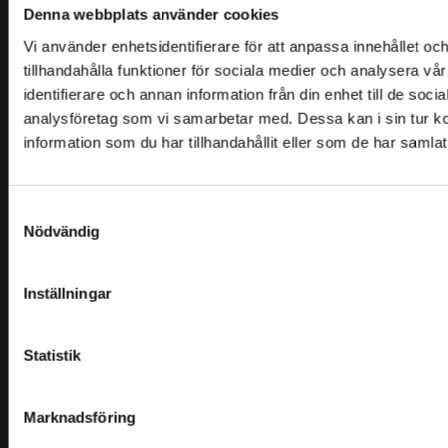
Denna webbplats använder cookies
Vi använder enhetsidentifierare för att anpassa innehållet oc
tillhandahålla funktioner för sociala medier och analysera vår
identifierare och annan information från din enhet till de soc
analysföretag som vi samarbetar med. Dessa kan i sin tur 
M&M MOTORSPORT
information som du har tillhandahållit eller som de har samlat
Category test
Samtyckesval
Integritetspolicy
Nödvändig
Kontakt
Köpvillkor
Inställningar
Mitt Konto
Statistik
PRENUMERERA PÅ SENASTE NYHETERNA
Produktnyheter, bättre priser och mycket mer - ta del av vårt
Marknadsföring
nyhetsbrev!