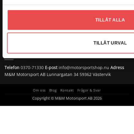
TILLÅT ALLA
TILLÅT URVAL
KONTAKTA OSS
Telefon
0370-71330
E-post
info@motorsportshop.nu
Adress
M&M Motorsport AB
Lunnargatan 34 59362 Västervik
Om oss
Blog
Kontakt
Frågor & Svar
Copyright © M&M Motorsport AB 2026