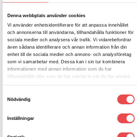
Porsche 911 Classic (1974-1977)
Denna webbplats använder cookies
Porsche 911 Classic (1974-1977) turbo
Vi använder enhetsidentifierare för att anpassa innehållet
och annonserna till användarna, tillhandahålla funktioner för
Porsche 911 Classic (1977-1986)
sociala medier och analysera vår trafik. Vi vidarebefordrar
även sådana identifierare och annan information från din
Porsche 911 Classic (1978-1989) Turbo
enhet till de sociala medier och annons- och analysföretag
Porsche 911 Classic (1987-1989)
som vi samarbetar med. Dessa kan i sin tur kombinera
informationen med annan information som du har
Porsche 912 (1965-1967)
tillhandahållit eller som de har samlat in när du har använt
deras tjänster.
Porsche 912 (1967-1969)
Samtyckesval
Nödvändig
Inställningar
RELATERADE PRODUKTER