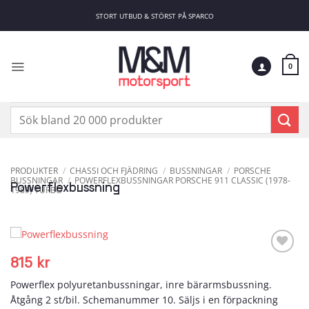
Skip
STORT UTBUD & STÖRST PÅ SPARCO
to
content
0
Sök
efter:
PRODUKTER
/
CHASSI OCH FJÄDRING
/
BUSSNINGAR
/
PORSCHE
BUSSNINGAR
/
POWERFLEXBUSSNINGAR PORSCHE 911 CLASSIC (1978-
Powerflexbussning
1989) TURBO
815
kr
Add to
wishlist
Powerflex polyuretanbussningar, inre bärarmsbussning.
Åtgång 2 st/bil. Schemanummer 10. Säljs i en förpackning