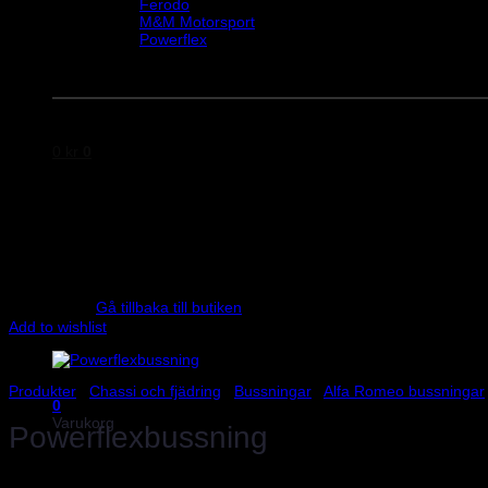
Ferodo
M&M Motorsport
Powerflex
Evo Corse
Sparco
0
kr
0
Inga produkter i varukorgen.
Gå tillbaka till butiken
Add to wishlist
Produkter
/
Chassi och fjädring
/
Bussningar
/
Alfa Romeo bussningar
0
Varukorg
Powerflexbussning