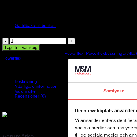
845
kr
Inga produkter i varukorgen.
Powerflex polyuretanbussningar, nedre inre fjäderfästesbussning. Å
Gå tillbaka till butiken
1 i lager
|
Beräknad leveranstid 1-4 dagar
Powerflexbussning
mängd
Lägg till i varukorg
Artikelnr:
PFR1-713
Kategorier:
Powerflex
,
Powerflexbussningar Alfa
Powerflex
Beskrivning
Ytterligare information
Samtycke
Varumärke
Recensioner (0)
Powerflex polyuretanbussningar, nedre inre fjäderfästesbussning. Åtg
Denna webbplats använder 
Vi använder enhetsidentifierar
Vikt
0,3 kg
sociala medier och analysera 
till de sociala medier och a
Varumärke