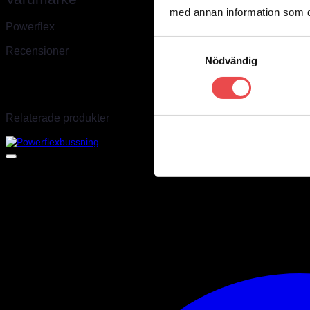
med annan information som du 
Powerflex
Samtyckesval
Recensioner
Nödvändig
Det finns inga recensioner än.
Endast inloggade kunder som har köpt denna produkt får lämna en r
Relaterade produkter