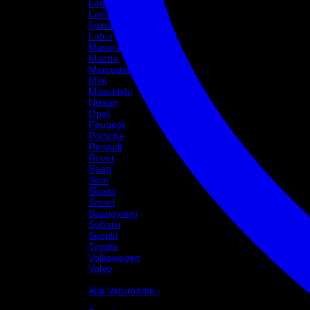
Lancia
Land Rover
Lexus
Lotus
Maserati
Mazda
Mercedes
Mini
Mitsubishi
Nissan
Opel
Peugeot
Porsche
Renault
Rover
Saab
Seat
Skoda
Smart
Ssangyong
Subaru
Suzuki
Toyota
Volkswagen
Volvo
Varumärke
Alla Varumärke ›
Helix Autosport