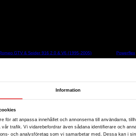
tgång 2 st/bil. Schemanummer 13.
 Romeo GTV & Spider 916 2.0 & V6 (1995-2005)
Varumärke:
Powerflex
Information
ång 2 st/bil. Schemanummer 13. Säljs i en förpackning innehållande 2 
cookies
e för att anpassa innehållet och annonserna till användarna, tillh
vår trafik. Vi vidarebefordrar även sådana identifierare och anna
nnons- och analysföretag som vi samarbetar med. Dessa kan i sin