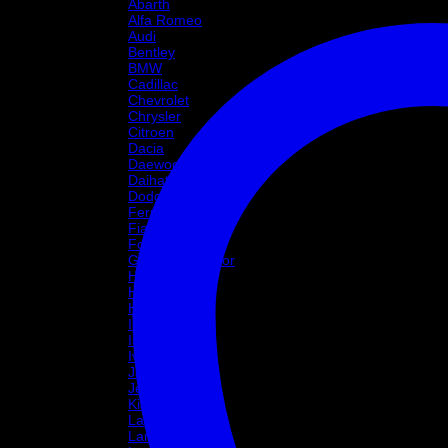
Abarth
Alfa Romeo
Audi
Bentley
BMW
Cadillac
Chevrolet
Chrysler
Citroen
Dacia
Daewoo
Daihatsu
Dodge
Ferrari
Fiat
Ford
Great Wall Motor
Holden
Honda
Hyundai
Infinity
Isuzu
Iveco
Jaguar
Jeep
Kia
Lada
Lamborghini