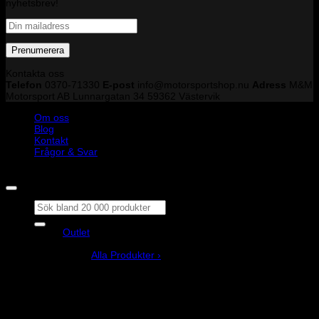
nyhetsbrev!
Kontakta oss
Telefon
0370-71330
E-post
info@motorsportshop.nu
Adress
M&M
Motorsport AB
Lunnargatan 34 59362 Västervik
Om oss
Blog
Kontakt
Frågor & Svar
Copyright © M&M Motorsport AB 2026
Sök
efter:
Outlet
Produkter
Alla Produkter ›
Bilstyling
Bromssystem
Förarutrustning
Invändig fordon och säkerhetsutrustning
Kläder och merchandise