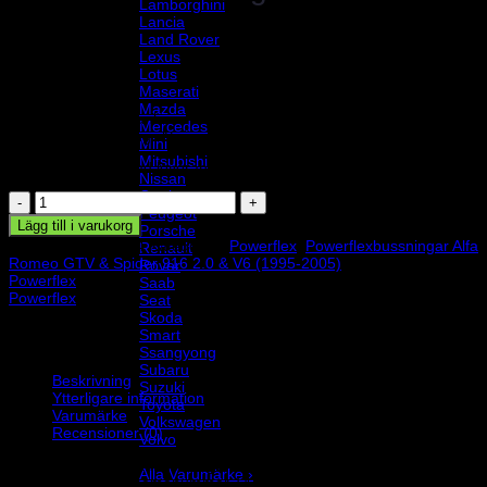
Lamborghini
Lancia
Land Rover
Lexus
Lotus
965
kr
Maserati
Mazda
Powerflex polyuretanbussningar, nedre yttre
Mercedes
fjäderfästesbussning. Åtgång 2 st/bil. Schemanummer 14.
Mini
Mitsubishi
1 i lager
|
Beräknad leveranstid 1-4 dagar
Nissan
Opel
Powerflexbussning
Peugeot
mängd
Lägg till i varukorg
Porsche
Artikelnr:
PFR1-714
Kategorier:
Powerflex
,
Powerflexbussningar Alfa
Renault
Romeo GTV & Spider 916 2.0 & V6 (1995-2005)
Varumärke:
Rover
Powerflex
Saab
Powerflex
Seat
Skoda
Smart
Ssangyong
Subaru
Beskrivning
Suzuki
Ytterligare information
Toyota
Varumärke
Volkswagen
Recensioner (0)
Volvo
Varumärke
Powerflex polyuretanbussningar, nedre yttre fjäderfästesbussning.
Alla Varumärke ›
Åtgång 2 st/bil. Schemanummer 14. Säljs i en förpackning