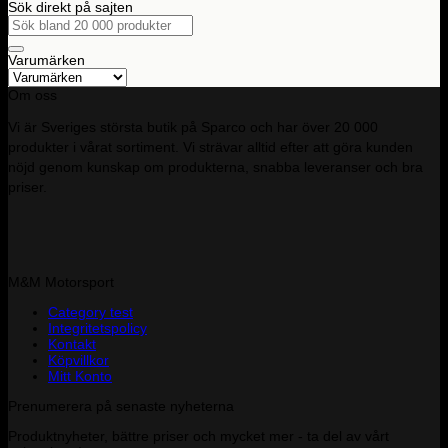
Sök direkt på sajten
Sök
efter:
Varumärken
Om oss
Vi är Sveriges största butik på Sparco och har över 20 000
produkter i vårat sortiment. Vi strävar alltid efter att göra kunden
nöjd genom kunskap om produkterna, snabba leveranser och bra
priser.
M&M Motorsport
Category test
Integritetspolicy
Kontakt
Köpvillkor
Mitt Konto
Prenumerera på senaste nyheterna
Produktnyheter, bättre priser och mycket mer - ta del av vårt