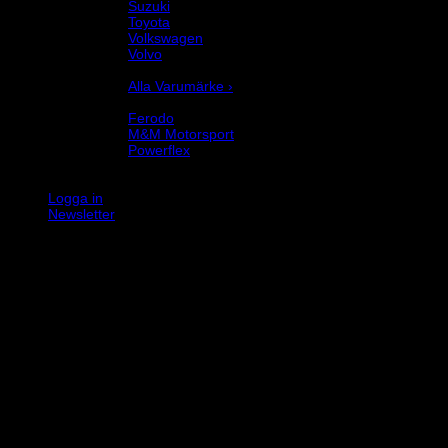
Suzuki
Toyota
Volkswagen
Volvo
Varumärke
Alla Varumärke ›
Helix Autosport
Ferodo
M&M Motorsport
Powerflex
Evo Corse
Sparco
Logga in
Newsletter
K
V