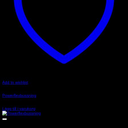
Add to wishlist
Art.nr: PFR1-717-18
Powerflexbussning
575
kr
Lägg till i varukorg