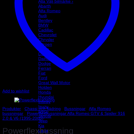
Alla Välj bilmärke ›
Abarth
Alfa Romeo
Audi
Bentley
BMW
Cadillac
Chevrolet
Chrysler
Citroen
Dacia
Daewoo
Daihatsu
Dodge
Ferrari
Fiat
Ford
Great Wall Motor
Holden
Add to wishlist
Honda
Hyundai
Infinity
Isuzu
Produkter
/
Chassi och fjädring
/
Bussningar
/
Alfa Romeo
Iveco
bussningar
/
Powerflexbussningar Alfa Romeo GTV & Spider 916
Jaguar
2.0 & V6 (1995-2005)
Jeep
Kia
Powerflexbussning
Lada