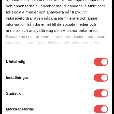
Powerflexbussning
och annonserna till användarna, tillhandahålla funktioner
400
kr
för sociala medier och analysera vår trafik. Vi
Lägg till i varukorg
vidarebefordrar även sådana identifierare och annan
information från din enhet till de sociala medier och
annons- och analysföretag som vi samarbetar med.
Dessa kan i sin tur kombinera informationen med annan
information som du har tillhandahållit eller som de har
samlat in när du har använt deras tjänster.
Samtyckesval
Nödvändig
Inställningar
Statistik
Marknadsföring