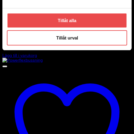
Tillåt alla
Add to wishlist
Art.nr: PFF1-805
Tillåt urval
Powerflexbussning
500
kr
Lägg till i varukorg