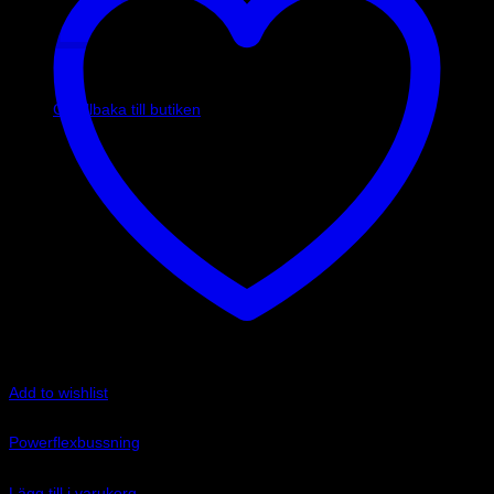
Inga produkter i varukorgen.
Gå tillbaka till butiken
Add to wishlist
Art.nr: PF17-110
Powerflexbussning
1 330
kr
Lägg till i varukorg