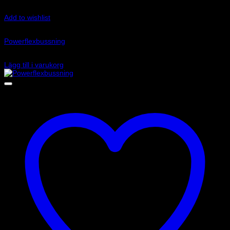
Add to wishlist
Art.nr: PF32-105
Powerflexbussning
650
kr
Lägg till i varukorg