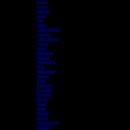
Isuzu
Iveco
Jaguar
Jeep
Kia
Lada
Lamborghini
Lancia
Land Rover
Lexus
Lotus
Maserati
Mazda
Mercedes
Mini
Mitsubishi
Nissan
Opel
Peugeot
Porsche
Renault
Rover
Saab
Seat
Skoda
Smart
Ssangyong
Subaru