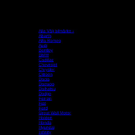
Karting
Mekanikerutrustning
Motor och drivlina
Racingsimulator
Chassi och fjädring
Välj bilmärke
Alla Välj bilmärke ›
Abarth
Alfa Romeo
Audi
Bentley
BMW
Cadillac
Chevrolet
Chrysler
Citroen
Dacia
Daewoo
Daihatsu
Dodge
Ferrari
Fiat
Ford
Great Wall Motor
Holden
Honda
Hyundai
Infinity