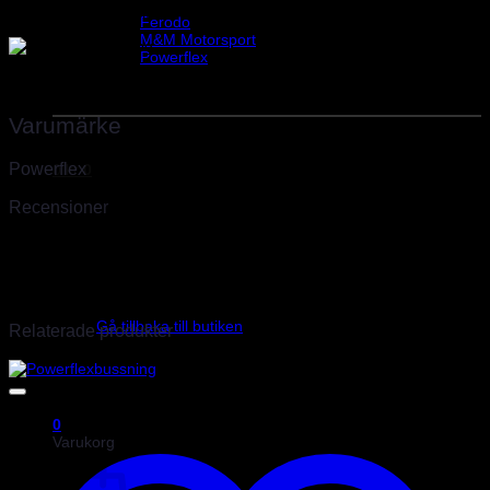
Helix Autosport
innehållande 2 styck bussningar.
Ferodo
M&M Motorsport
Powerflex
Evo Corse
Vikt
0,3 kg
Sparco
Varumärke
Powerflex
0
kr
0
Recensioner
Det finns inga recensioner än.
Endast inloggade kunder som har köpt denna produkt får lämna en
Inga produkter i varukorgen.
recension.
Gå tillbaka till butiken
Relaterade produkter
0
Varukorg