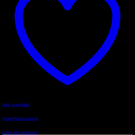
Add to wishlist
Art.nr: PF32-603-30
Powerflexbussning
635
kr
Lägg till i varukorg