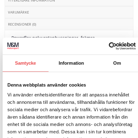
YTTERLIGARE INFORMATION
VARUMÄRKE
RECENSIONER (0)
Powerflex polyuretanbussningar, främre
bakvagnsramsbussning. Åtgång 2 st/bil.
Schemanummer 6. Säljs i en förpackning innehållande
2 styck bussningar.
Samtycke
Information
Om
Passar till följande bilmodeller:
BMW Serie 3 E36 ink M3 (1990-1998)
Denna webbplats använder cookies
Vi använder enhetsidentifierare för att anpassa innehållet
och annonserna till användarna, tillhandahålla funktioner för
sociala medier och analysera vår trafik. Vi vidarebefordrar
även sådana identifierare och annan information från din
enhet till de sociala medier och annons- och analysföretag
RELATERADE PRODUKTER
som vi samarbetar med. Dessa kan i sin tur kombinera