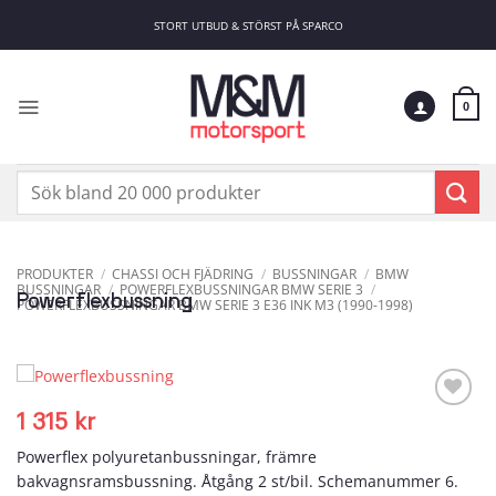
Skip
STORT UTBUD & STÖRST PÅ SPARCO
to
content
0
Sök
efter:
PRODUKTER
/
CHASSI OCH FJÄDRING
/
BUSSNINGAR
/
BMW
BUSSNINGAR
/
POWERFLEXBUSSNINGAR BMW SERIE 3
/
Powerflexbussning
POWERFLEXBUSSNINGAR BMW SERIE 3 E36 INK M3 (1990-1998)
1 315
kr
Add to
wishlist
Powerflex polyuretanbussningar, främre
bakvagnsramsbussning. Åtgång 2 st/bil. Schemanummer 6.