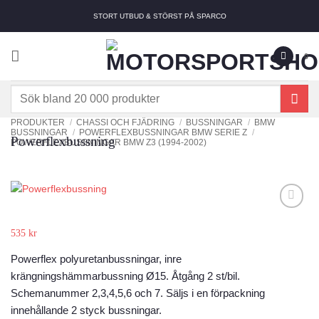
Skip
STORT UTBUD & STÖRST PÅ SPARCO
to
content
0
Sök
efter:
PRODUKTER
/
CHASSI OCH FJÄDRING
/
BUSSNINGAR
/
BMW
BUSSNINGAR
/
POWERFLEXBUSSNINGAR BMW SERIE Z
/
Powerflexbussning
POWERFLEXBUSSNINGAR BMW Z3 (1994-2002)
Add to
wishlist
535
kr
Powerflex polyuretanbussningar, inre
krängningshämmarbussning Ø15. Åtgång 2 st/bil.
Schemanummer 2,3,4,5,6 och 7. Säljs i en förpackning
innehållande 2 styck bussningar.