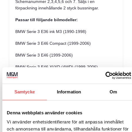
Schemanummer 2,3,4,5,6 och 7. Säljs i en
förpackning innehållande 2 styck bussningar.
Passar till följande bilmodeller:
BMW Serie 3 E36 ink M3 (1990-1998)
BMW Serie 3 E46 Compact (1999-2006)
BMW Serie 3 E46 (1999-2006)
BMW Serie 3 E46 XI/XD (4WD) (1999-2006)
BMW Serie 5 E34 (1988-1996)
BMW Serie 5 E39 520-530 (1996-2004)
Samtycke
Information
Om
BMW Serie 5 E39 520-530 Touring (1996-2004)
Denna webbplats använder cookies
BMW Serie 5 E39 535-540 (1996-2004)
Vi använder enhetsidentifierare för att anpassa innehållet
BMW Serie 5 E39 540 Touring (1996-2004)
och annonserna till användarna, tillhandahålla funktioner för