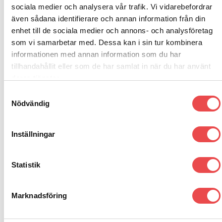
sociala medier och analysera vår trafik. Vi vidarebefordrar
BMW Serie 7 E32 (1988-1994)
även sådana identifierare och annan information från din
BMW Z3 (1994-2002)
enhet till de sociala medier och annons- och analysföretag
som vi samarbetar med. Dessa kan i sin tur kombinera
BMW Z4 E85 (2003-2009)
informationen med annan information som du har
tillhandahållit eller som de har samlat in när du har använt
BMW Z4 E86 (2003-2009)
deras tjänster.
Samtyckesval
Nödvändig
RELATERADE PRODUKTER
Inställningar
Art.nr: PFR5-316
Art.nr: PFF5-304
Add to
Add to
Statistik
wishlist
wishlist
Powerflexbussning
Powerflexbussning
560
kr
725
kr
Marknadsföring
LÄGG TILL I VARUKORG
LÄGG TILL I VARUKORG