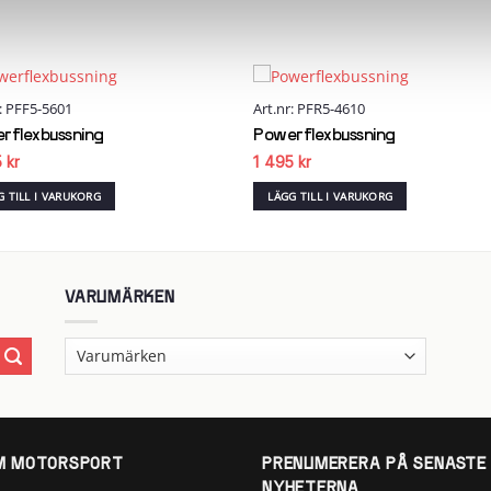
r: PFF5-5601
Art.nr: PFR5-4610
Add to
Add
wishlist
wish
rflexbussning
Powerflexbussning
5
kr
1 495
kr
G TILL I VARUKORG
LÄGG TILL I VARUKORG
VARUMÄRKEN
 MOTORSPORT
PRENUMERERA PÅ SENASTE
NYHETERNA