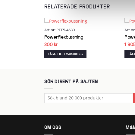
RELATERADE PRODUKTER
60
Art.nr: PFF5-4630
Art.n
Add to
Add to
wishlist
wishlist
ng
Powerflexbussning
Powe
300
kr
1 90
RG
LÄGG TILL I VARUKORG
LÄG
SÖK DIREKT PÅ SAJTEN
Sök
efter:
OM OSS
M&M