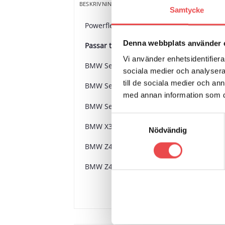
YTTERLIGARE INFORMATION
V
BESKRIVNING
Samtycke
Powerflex polyuretanbussningar, bakre di
Denna webbplats använder 
Passar till följande bilmodeller:
Vi använder enhetsidentifierar
BMW Serie 3 E46 Compact (1999-2006)
sociala medier och analysera 
till de sociala medier och a
BMW Serie 3 E46 (1999-2006)
med annan information som du 
BMW Serie 3 E46 XI/XD (4WD) (1999-2006)
Samtyckesval
BMW X3 E83 (2003-2010)
Nödvändig
BMW Z4 E85 (2003-2009)
BMW Z4 E86 (2003-2009)