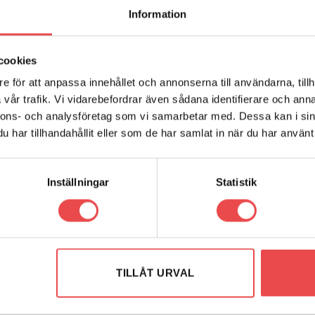
ARUMÄRKE
RECENSIONER (0)
Information
ffbussning. Åtgång 1 st/bil. Schemanummer 26. Säljs i en förpackn
cookies
e för att anpassa innehållet och annonserna till användarna, tillh
vår trafik. Vi vidarebefordrar även sådana identifierare och anna
nnons- och analysföretag som vi samarbetar med. Dessa kan i sin
har tillhandahållit eller som de har samlat in när du har använt 
Inställningar
Statistik
TILLÅT URVAL