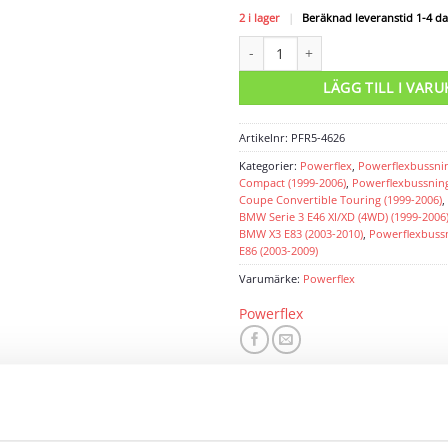
2 i lager
|
Beräknad leveranstid 1-4 d
Powerflexbussning mängd
LÄGG TILL I VAR
Artikelnr:
PFR5-4626
Kategorier:
Powerflex
,
Powerflexbussni
Compact (1999-2006)
,
Powerflexbussnin
Coupe Convertible Touring (1999-2006)
,
BMW Serie 3 E46 XI/XD (4WD) (1999-2006
BMW X3 E83 (2003-2010)
,
Powerflexbuss
E86 (2003-2009)
Varumärke:
Powerflex
Powerflex