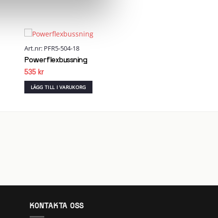
Art.nr: PFR5-504-18
 to
Add to
list
wishlist
Powerflexbussning
535
kr
LÄGG TILL I VARUKORG
KONTAKTA OSS