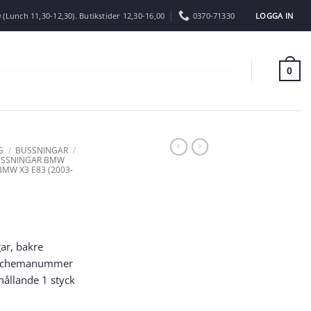
LOGGA IN
 (Lunch 11,30-12,30). Butikstider 12,30-16,00
0370-71330
0
G
/
BUSSNINGAR
/
USSNINGAR BMW
MW X3 E83 (2003-
ar, bakre
l. Schemanummer
ehållande 1 styck