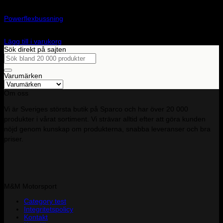
Art.nr: PF8-902
Powerflexbussning
965
kr
Lägg till i varukorg
Sök direkt på sajten
Sök
efter:
Varumärken
Om oss
Vi är Sveriges största butik på Sparco och har över 20 000
produkter i vårat sortiment. Vi strävar alltid efter att göra kunden
nöjd genom kunskap om produkterna, snabba leveranser och bra
priser.
M&M Motorsport
Category test
Integritetspolicy
Kontakt