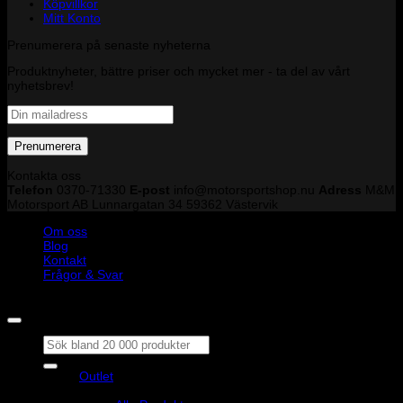
Köpvillkor
Mitt Konto
Prenumerera på senaste nyheterna
Produktnyheter, bättre priser och mycket mer - ta del av vårt
nyhetsbrev!
Kontakta oss
Telefon
0370-71330
E-post
info@motorsportshop.nu
Adress
M&M
Motorsport AB
Lunnargatan 34 59362 Västervik
Om oss
Blog
Kontakt
Frågor & Svar
Copyright © M&M Motorsport AB 2026
Sök
efter:
Outlet
Produkter