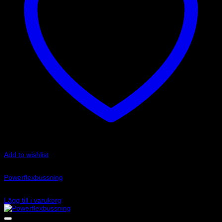
Add to wishlist
Art.nr: PF1-1020
Powerflexbussning
385
kr
Lägg till i varukorg