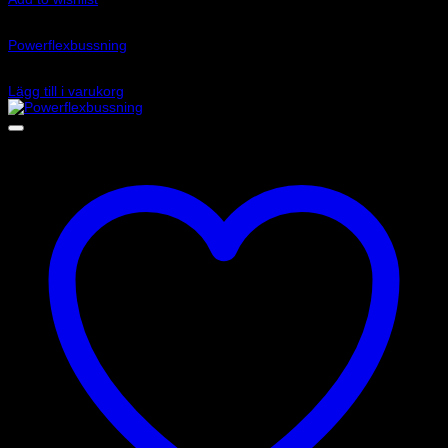
Art.nr: PF32-130-60
Powerflexbussning
950
kr
Lägg till i varukorg