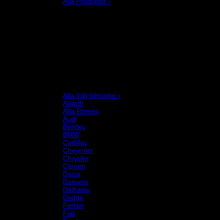
Alla Produkter ›
Bilstyling
Bromssystem
Förarutrustning
Invändig fordon och säkerhetsutrustning
Kläder och merchandise
Karting
Mekanikerutrustning
Motor och drivlina
Racingsimulator
Chassi och fjädring
Välj bilmärke
Alla Välj bilmärke ›
Abarth
Alfa Romeo
Audi
Bentley
BMW
Cadillac
Chevrolet
Chrysler
Citroen
Dacia
Daewoo
Daihatsu
Dodge
Ferrari
Fiat