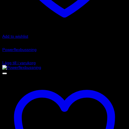
Add to wishlist
Art.nr: PF34-202
Powerflexbussning
710
kr
Lägg till i varukorg