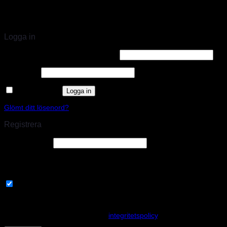
STORT UTBUD & STÖRST PÅ SPARCO
Logga in
Användarnamn eller e-postadress
*
Lösenord
*
Kom ihåg mig
Logga in
Glömt ditt lösenord?
Registrera
E-postadress
*
En länk för att ställa in ett nytt lösenord kommer att skickas till din e-
postadress.
Prenumerera på vårt nyhetsbrev
Your personal data will be used to support your experience
throughout this website, to manage access to your account, and for
other purposes described in our
integritetspolicy
.