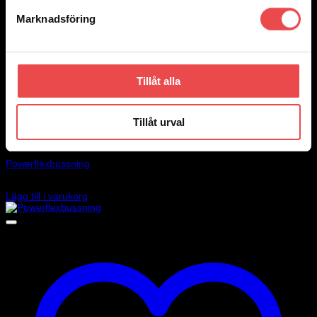
Marknadsföring
Tillåt alla
Tillåt urval
Add to wishlist
Art.nr: PF34-803-21
Powerflexbussning
560
kr
Lägg till i varukorg