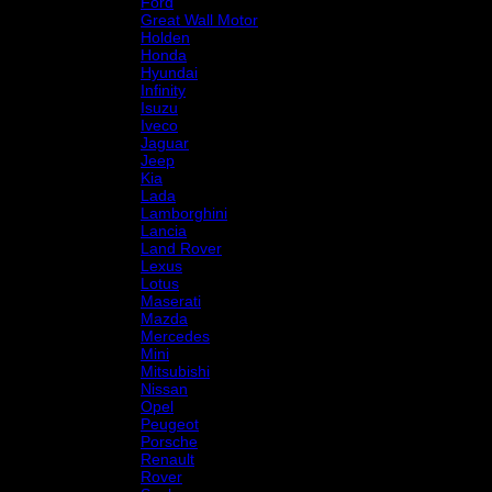
Ford
Great Wall Motor
Holden
Honda
Hyundai
Infinity
Isuzu
Iveco
Jaguar
Jeep
Kia
Lada
Lamborghini
Lancia
Land Rover
Lexus
Lotus
Maserati
Mazda
Mercedes
Mini
Mitsubishi
Nissan
Opel
Peugeot
Porsche
Renault
Rover