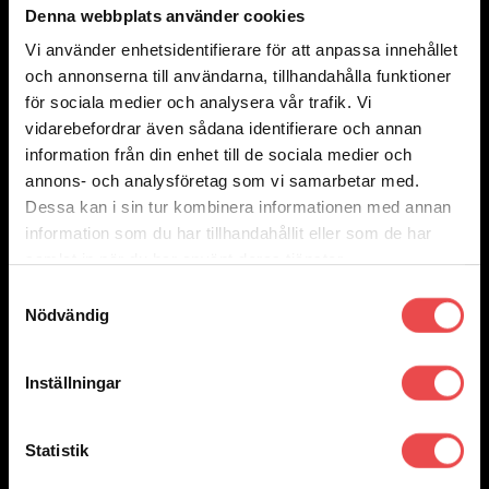
Denna webbplats använder cookies
Vi använder enhetsidentifierare för att anpassa innehållet
Add to wishlist
och annonserna till användarna, tillhandahålla funktioner
Art.nr: PF69-303-19
för sociala medier och analysera vår trafik. Vi
Powerflexbussning
vidarebefordrar även sådana identifierare och annan
535
kr
information från din enhet till de sociala medier och
Lägg till i varukorg
annons- och analysföretag som vi samarbetar med.
Dessa kan i sin tur kombinera informationen med annan
information som du har tillhandahållit eller som de har
samlat in när du har använt deras tjänster.
Samtyckesval
Nödvändig
Inställningar
Statistik