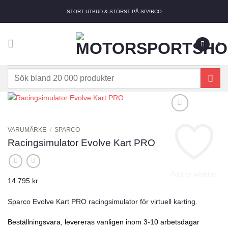
Skip
STORT UTBUD & STÖRST PÅ SPARCO
to
content
0
Sök
efter:
VARUMÄRKE
/
SPARCO
Racingsimulator Evolve Kart PRO
Add to wishlist
14 795
kr
Sparco Evolve Kart PRO racingsimulator för virtuell karting.
Beställningsvara, levereras vanligen inom 3-10 arbetsdagar