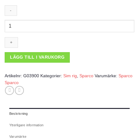
Racingsimulator
Evolve
Kart
PRO
mängd
LÄGG TILL I VARUKORG
Artikelnr:
G03900
Kategorier:
Sim rig
,
Sparco
Varumärke:
Sparco
Sparco
Beskrivning
Ytterligare information
Varumärke