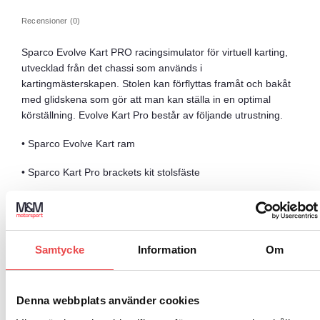
Recensioner (0)
Sparco Evolve Kart PRO racingsimulator för virtuell karting,
utvecklad från det chassi som används i
kartingmästerskapen. Stolen kan förflyttas framåt och bakåt
med glidskena som gör att man kan ställa in en optimal
körställning. Evolve Kart Pro består av följande utrustning.
• Sparco Evolve Kart ram
• Sparco Kart Pro brackets kit stolsfäste
• Sparco Adult Pro stol
Samtycke
Information
Om
RELATERADE PRODUKTER
Denna webbplats använder cookies
Art.nr: 099101NRRS
Golvmatta SimRig
Art.nr: G0328011GNR