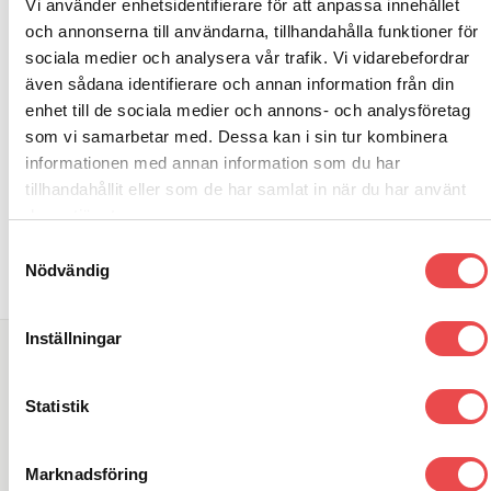
Vi använder enhetsidentifierare för att anpassa innehållet
1 170
kr
Racingsimulator Evolve GT-R
och annonserna till användarna, tillhandahålla funktioner för
13 495
kr
sociala medier och analysera vår trafik. Vi vidarebefordrar
LÄGG TILL I VARUKORG
Add to wishlist
Add to wishlist
LÄGG TILL I VARUKORG
även sådana identifierare och annan information från din
enhet till de sociala medier och annons- och analysföretag
som vi samarbetar med. Dessa kan i sin tur kombinera
informationen med annan information som du har
tillhandahållit eller som de har samlat in när du har använt
deras tjänster.
Samtyckesval
Nödvändig
Inställningar
SÖK DIREKT PÅ SAJTEN
Statistik
Sök
efter:
Marknadsföring