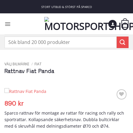
Skip
STORT UTBUD & STÖRST PÅ SPARCO
to
content
0
Sök
efter:
VÄLJ BILMÄRKE
/
FIAT
Rattnav Fiat Panda
890
kr
Add to
wishlist
Sparco rattnav för montage av rattar för racing och rally och
sportrattar. Kollapsande säkerhetsnav. Dubbla bultcirklar
med 6 skruvhål med delningsdiameter Ø70 och Ø74.