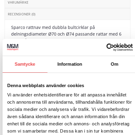
VARUMÄRKE
RECENSIONER (0)
Sparco rattnav med dubbla bultcirklar på
delningsdiameter Ø70 och Ø74 passande rattar med 6
skruvhål. Kollapsande säkerhetsnav. Skruvsats till ratt
ingår.
Passar till följande bilmodeller:
Samtycke
Information
Om
Fiat Panda Typ 141 (1984-2003)
Denna webbplats använder cookies
Vi använder enhetsidentifierare för att anpassa innehållet
och annonserna till användarna, tillhandahålla funktioner för
sociala medier och analysera vår trafik. Vi vidarebefordrar
RELATERADE PRODUKTER
även sådana identifierare och annan information från din
enhet till de sociala medier och annons- och analysföretag
som vi samarbetar med. Dessa kan i sin tur kombinera
Art.nr: 01502021
Art.nr: 01502049