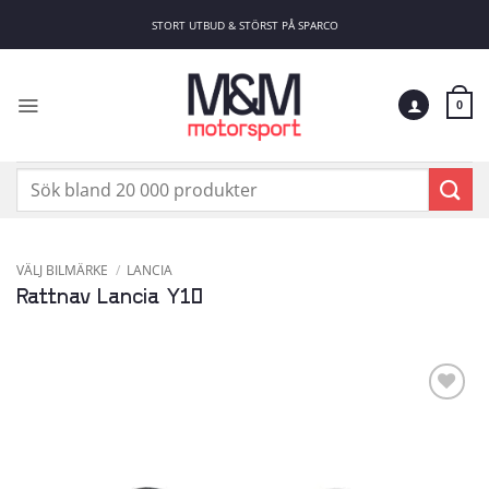
Skip
STORT UTBUD & STÖRST PÅ SPARCO
to
content
0
Sök
efter:
VÄLJ BILMÄRKE
/
LANCIA
Rattnav Lancia Y10
Add to
wishlist