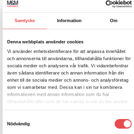
RECENSIONER (0)
Sparco rattnav med dubbla bultcirklar på
Samtycke
Information
Om
delningsdiameter Ø70 och Ø74 passande rattar med 6
skruvhål. Kollapsande säkerhetsnav. Skruvsats till ratt
ingår.
Denna webbplats använder cookies
Vi använder enhetsidentifierare för att anpassa innehållet
Passar till följande bilmodeller:
och annonserna till användarna, tillhandahålla funktioner för
Lancia Y10 (01/1993/1999)
sociala medier och analysera vår trafik. Vi vidarebefordrar
även sådana identifierare och annan information från din
enhet till de sociala medier och annons- och analysföretag
som vi samarbetar med. Dessa kan i sin tur kombinera
informationen med annan information som du har
tillhandahållit eller som de har samlat in när du har använt
deras tjänster.
RELATERADE PRODUKTER
Samtyckesval
Nödvändig
Add to
Add to