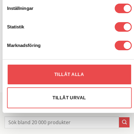
wishlist
wishlist
Inställningar
Statistik
Marknadsföring
Art.nr: 01502042
Art.nr: 01502008
Rattnav Toyota Celica Rav4
Rattnav Fiat X1/9
890
kr
890
kr
TILLÅT ALLA
LÄGG TILL I VARUKORG
LÄGG TILL I VARUKORG
TILLÅT URVAL
SÖK DIREKT PÅ SAJTEN
Sök
efter: