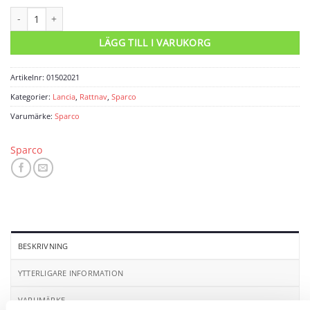
Rattnav Lancia Y10 mängd
LÄGG TILL I VARUKORG
Artikelnr:
01502021
Kategorier:
Lancia
,
Rattnav
,
Sparco
Varumärke:
Sparco
Sparco
BESKRIVNING
YTTERLIGARE INFORMATION
VARUMÄRKE