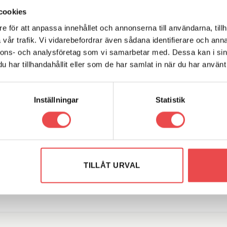
cookies
e för att anpassa innehållet och annonserna till användarna, tillh
vår trafik. Vi vidarebefordrar även sådana identifierare och anna
nnons- och analysföretag som vi samarbetar med. Dessa kan i sin
har tillhandahållit eller som de har samlat in när du har använt 
Inställningar
Statistik
r: 01502021
Add to
Add
Art.nr: 01502047
wishlist
wish
nav Lancia Y10
Rattnav Opel Corsa Kadett As
mfl
r
TILLÅT URVAL
890
kr
G TILL I VARUKORG
LÄGG TILL I VARUKORG