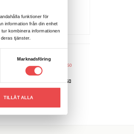
andahålla funktioner för
n information från din enhet
 tur kombinera informationen
deras tjänster.
Marknadsföring
Art.nr: 01502034
Art.nr: 01502039
 to
Add to
list
wishlist
Rattnav Volvo 760 850 960
Rattnav Rover 10
tra
890
kr
890
kr
TILLÅT ALLA
LÄGG TILL I VARUKORG
LÄGG TILL I VARUKORG