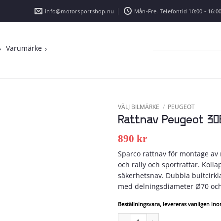
info@motorsportshop.nu
Mån-Fre. Telefontid 10:00 - 16:00
Varumärke
VÄLJ BILMÄRKE
/
PEUGEOT
Rattnav Peugeot 30
Add to
wishlist
890
kr
Sparco rattnav för montage av r
och rally och sportrattar. Koll
säkerhetsnav. Dubbla bultcirkl
med delningsdiameter Ø70 oc
Beställningsvara, levereras vanligen in
Rattnav Peugeot 306 mängd