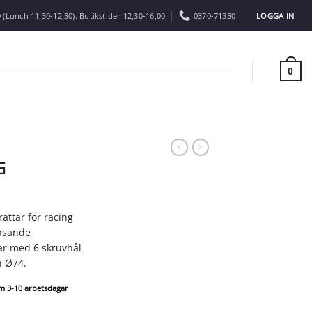
LOGGA IN
 (Lunch 11,30-12,30). Butikstider 12,30-16,00
0370-71330
0
6
attar för racing
apsande
ar med 6 skruvhål
h Ø74.
om 3-10 arbetsdagar