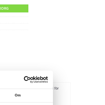
UKORG
r bilar som haft airbag, motstånd för
Om