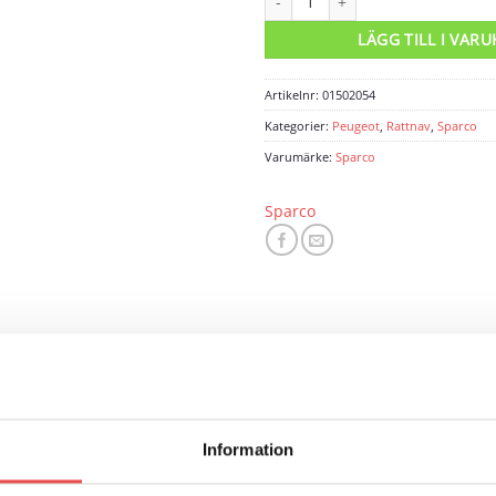
LÄGG TILL I VAR
Artikelnr:
01502054
Kategorier:
Peugeot
,
Rattnav
,
Sparco
Varumärke:
Sparco
Sparco
ARUMÄRKE
RECENSIONER (0)
 delningsdiameter Ø70 och Ø74 passande rattar med 6 skruvhål. Fö
 till ratt ingår.
Information