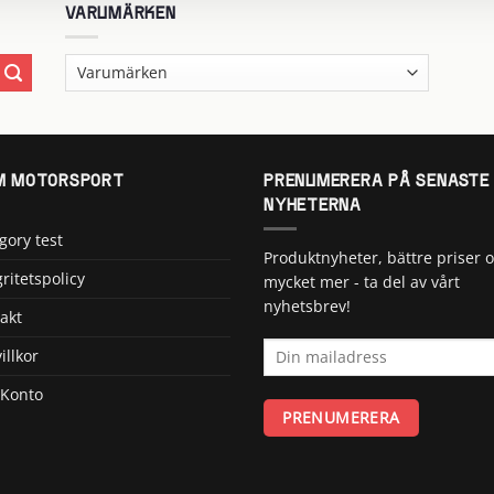
VARUMÄRKEN
 MOTORSPORT
PRENUMERERA PÅ SENASTE
NYHETERNA
gory test
Produktnyheter, bättre priser 
gritetspolicy
mycket mer - ta del av vårt
nyhetsbrev!
akt
illkor
 Konto