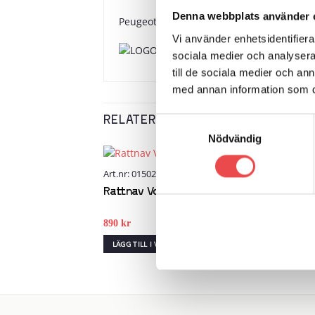
Denna webbplats använder 
Peugeot 306 (1993-2002)
Vi använder enhetsidentifierar
sociala medier och analysera 
till de sociala medier och a
med annan information som du 
RELATERADE PRODUKTER
Samtyckesval
Nödvändig
Art.nr: 01502035
Art.n
Add to
wishlist
Rattnav Volvo 740 760 940
Ratt
890
kr
890
k
LÄGG TILL I VARUKORG
LÄG