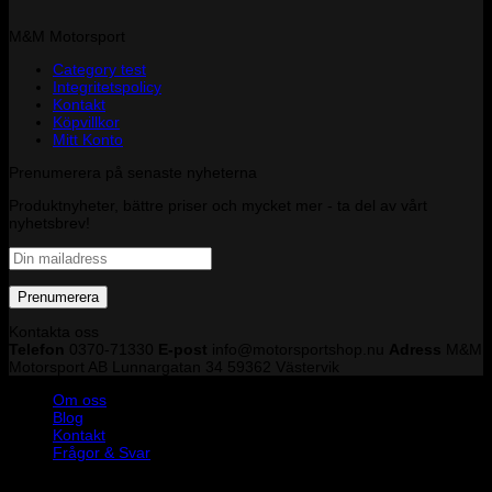
M&M Motorsport
Category test
Integritetspolicy
Kontakt
Köpvillkor
Mitt Konto
Prenumerera på senaste nyheterna
Produktnyheter, bättre priser och mycket mer - ta del av vårt
nyhetsbrev!
Kontakta oss
Telefon
0370-71330
E-post
info@motorsportshop.nu
Adress
M&M
Motorsport AB
Lunnargatan 34 59362 Västervik
Om oss
Blog
Kontakt
Frågor & Svar
Copyright © M&M Motorsport AB 2026