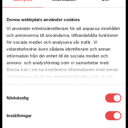
Denna webbplats använder cookies
Vi använder enhetsidentifierare för att anpassa innehållet
Add to wishlist
Art.nr: 8120
och annonserna till användarna, tillhandahålla funktioner
för sociala medier och analysera vår trafik. Vi
AN-koppling 120° svivel hona
vidarebefordrar även sådana identifierare och annan
Det
Det
290
kr
145
kr
ursprungliga
nuvarande
Välj alternativ
information från din enhet till de sociala medier och
Den
priset
priset
Rea!
annons- och analysföretag som vi samarbetar med.
här
var:
är:
produkten
290 kr.
145 kr.
Dessa kan i sin tur kombinera informationen med annan
har
information som du har tillhandahållit eller som de har
flera
varianter.
samlat in när du har använt deras tjänster.
De
olika
Samtyckesval
alternativen
Nödvändig
kan
väljas
på
produktsidan
Inställningar