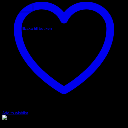
Inga produkter i varukorgen.
Gå tillbaka till butiken
Add to wishlist
Svart
Art.nr: 001216