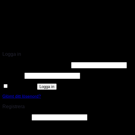
STORT UTBUD & STÖRST PÅ SPARCO
Logga in
Användarnamn eller e-postadress
*
Lösenord
*
Kom ihåg mig
Logga in
Glömt ditt lösenord?
Registrera
E-postadress
*
En länk för att ställa in ett nytt lösenord kommer att skickas till din e-
postadress.