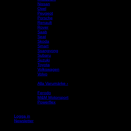
Nissan
Opel
Peugeot
Porsche
Renault
Rover
Saab
Seat
Skoda
Smart
Ssangyong
Subaru
Suzuki
Toyota
Volkswagen
Volvo
Varumärke
Alla Varumärke ›
Helix Autosport
Ferodo
M&M Motorsport
Powerflex
Evo Corse
Sparco
Logga in
Newsletter
K