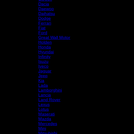
Dacia
Daewoo
Daihatsu
Dodge
Ferrari
Fiat
Ford
Great Wall Motor
Holden
Honda
Hyundai
Infinity
Isuzu
Iveco
Jaguar
Jeep
Kia
Lada
Lamborghini
Lancia
Land Rover
Lexus
Lotus
Maserati
Mazda
Mercedes
Mini
Mitsubishi