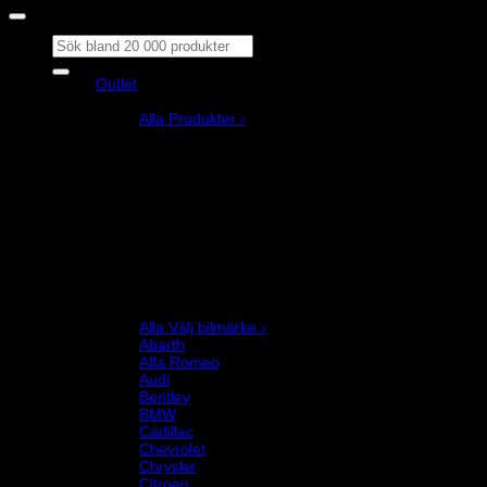
Sök
efter:
Outlet
Produkter
Alla Produkter ›
Bilstyling
Bromssystem
Förarutrustning
Invändig fordon och säkerhetsutrustning
Kläder och merchandise
Karting
Mekanikerutrustning
Motor och drivlina
Racingsimulator
Chassi och fjädring
Välj bilmärke
Alla Välj bilmärke ›
Abarth
Alfa Romeo
Audi
Bentley
BMW
Cadillac
Chevrolet
Chrysler
Citroen