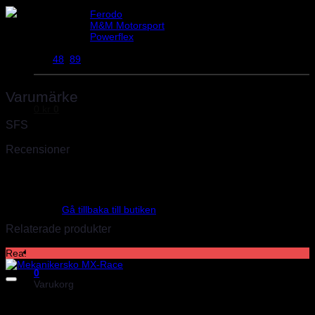
Helix Autosport
Ferodo
M&M Motorsport
Vikt
0,1 kg
Powerflex
Evo Corse
Sparco
48
,
89
Diameter
Varumärke
0
kr
0
SFS
Recensioner
Det finns inga recensioner än.
Inga produkter i varukorgen.
Endast inloggade kunder som har köpt denna produkt får lämna en
recension.
Gå tillbaka till butiken
Relaterade produkter
Rea!
0
Varukorg