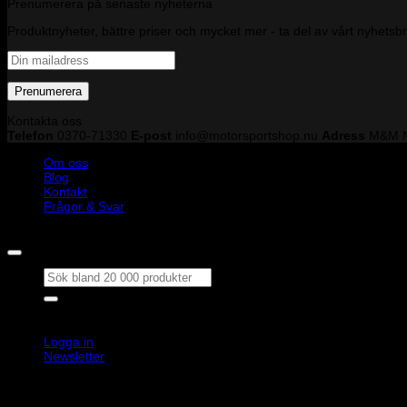
Prenumerera på senaste nyheterna
Produktnyheter, bättre priser och mycket mer - ta del av vårt nyhetsb
Kontakta oss
Telefon
0370-71330
E-post
info@motorsportshop.nu
Adress
M&M M
Om oss
Blog
Kontakt
Frågor & Svar
Copyright © M&M Motorsport AB 2026
Sök
efter:
Outlet
Produkter
Välj bilmärke
Varumärke
Logga in
Newsletter