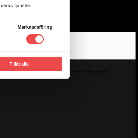
Add to wishlist
deras tjänster.
Marknadsföring
Tillåt alla
kunskap om produkterna, snabba leveranser och bra priser.