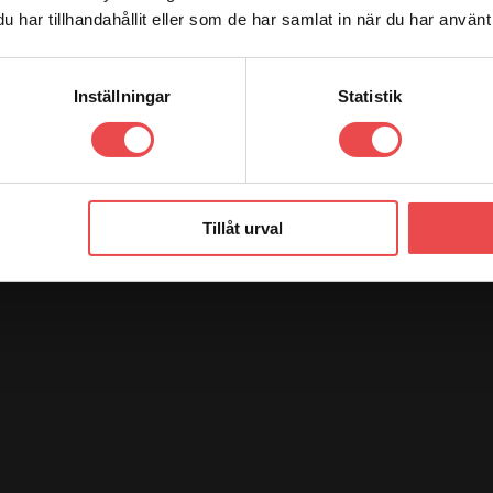
har tillhandahållit eller som de har samlat in när du har använt 
Inställningar
Statistik
Tillåt urval
i vårat sortiment. Vi strävar alltid efter att göra kunden nöjd genom 