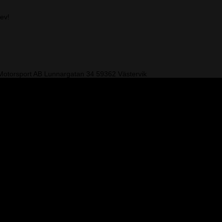
rev!
otorsport AB
Lunnargatan 34 59362 Västervik