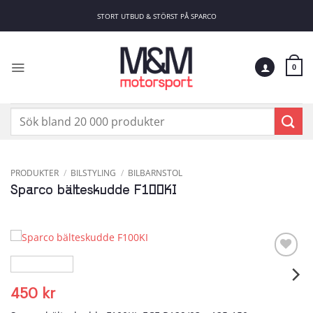
Skip
STORT UTBUD & STÖRST PÅ SPARCO
to
content
0
Sök
efter:
PRODUKTER
/
BILSTYLING
/
BILBARNSTOL
Sparco bälteskudde F100KI
Add to
wishlist
450
kr