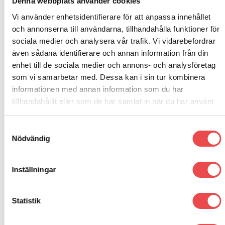
Denna webbplats använder cookies
Vi använder enhetsidentifierare för att anpassa innehållet
Add to
Add to
och annonserna till användarna, tillhandahålla funktioner för
wishlist
wishlist
sociala medier och analysera vår trafik. Vi vidarebefordrar
Art.nr: 001487
även sådana identifierare och annan information från din
Art.nr: 001317
Balaklava RW-4
enhet till de sociala medier och annons- och analysföretag
Mekanikerhandskar R-Meca
som vi samarbetar med. Dessa kan i sin tur kombinera
495
kr
informationen med annan information som du har
2 190
kr
VÄLJ ALTERNATIV
tillhandahållit eller som de har samlat in när du har använt
Den
VÄLJ ALTERNATIV
deras tjänster.
här
Den
produkten
Samtyckesval
här
har
produkten
Nödvändig
flera
har
varianter.
flera
De
varianter.
Inställningar
olika
De
alternativen
olika
kan
alternativen
väljas
Statistik
kan
på
väljas
produktsidan
på