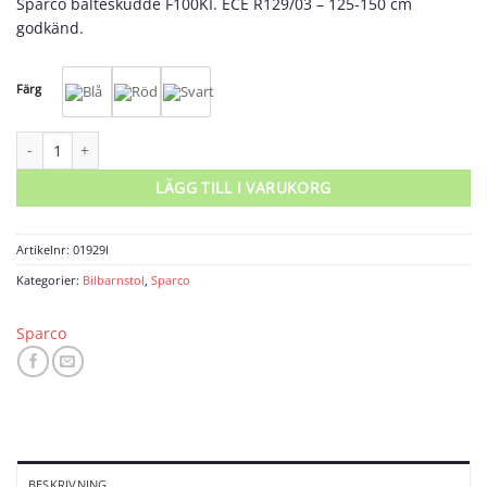
Sparco bälteskudde F100KI. ECE R129/03 – 125-150 cm
godkänd.
Färg
Sparco bälteskudde F100KI mängd
LÄGG TILL I VARUKORG
Artikelnr:
01929I
Kategorier:
Bilbarnstol
,
Sparco
Sparco
BESKRIVNING