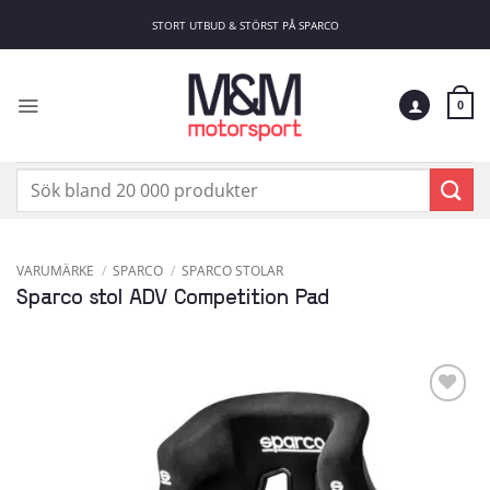
Skip
STORT UTBUD & STÖRST PÅ SPARCO
to
content
0
Sök
efter:
VARUMÄRKE
/
SPARCO
/
SPARCO STOLAR
Sparco stol ADV Competition Pad
Add to
wishlist