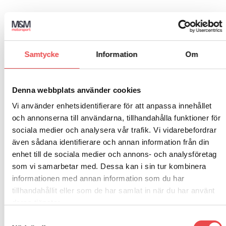
BESKRIVNING
Samtycke
Information
Om
YTTERLIGARE INFORMATION
VARUMÄRKE
Denna webbplats använder cookies
RECENSIONER (0)
Vi använder enhetsidentifierare för att anpassa innehållet
och annonserna till användarna, tillhandahålla funktioner för
Höghållfast Sparco stol ADV Competition Pad
sociala medier och analysera vår trafik. Vi vidarebefordrar
kolfiberstol byggd så att den omfamnar kroppen. Stort
även sådana identifierare och annan information från din
huvud och axelskydd. Kraftabsorberande material i
enhet till de sociala medier och annons- och analysföretag
kontaktytorna mot kroppen. Löstagbar padding med
som vi samarbetar med. Dessa kan i sin tur kombinera
dubbel densitet. Uttag för 6-punkts bälte.
informationen med annan information som du har
Sidomontering homologerad med Sparcofästen
004990ADV. Hansförberedd. Vikt:11 Kg. Storlek
tillhandahållit eller som de har samlat in när du har använt
medium/large. FIA 8862-2009 godkänd.
deras tjänster.
Samtyckesval