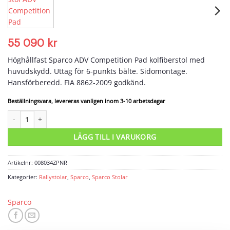
55 090
kr
Höghållfast Sparco ADV Competition Pad kolfiberstol med
huvudskydd. Uttag för 6-punkts bälte. Sidomontage.
Hansförberedd. FIA 8862-2009 godkänd.
Beställningsvara, levereras vanligen inom 3-10 arbetsdagar
Sparco stol ADV Competition Pad mängd
LÄGG TILL I VARUKORG
Artikelnr:
008034ZPNR
Kategorier:
Rallystolar
,
Sparco
,
Sparco Stolar
Sparco