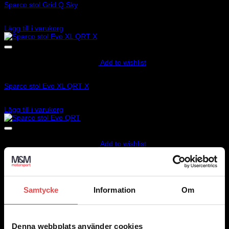
Sparco stol Grid Q Sky
6 495
kr
Lägg till i varukorg
Add to wishlist
Art.nr: 008015XNR
Sparco stol Evo XL QRT X
9 795
kr
Lägg till i varukorg
Add to wishlist
Art.nr: 008007RNR
Sparco stol Evo QRT
7 495
kr
Samtycke
Information
Om
Lägg till i varukorg
Add to wishlist
Denna webbplats använder cookies