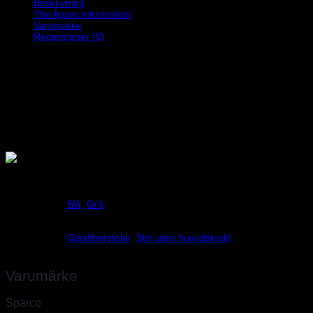
Beskrivning
Ytterligare information
Varumärke
Recensioner (0)
Sparco Pro 2000 QRT Martini
Racing edition glasfiberstol. Uppdaterad med nya QRT tekniken
som med bibehållen styrka ger ett lättare och mer slimmat skal, en
fördel i trånga bilar. En stol med höga sidor som ger bra stöd vid
benen. Antiglid-mtrl. i botten och vid axlarna. Levereras med
sidokuddar. Uttag för 6-punkts bälte. Sidomontering med cc 290mm
mellan skruvarna, bottenmontage cc 271x345mm. Vikt: 8,1 Kg.
Storlek large. FIA 8855-1999 godkänd.
Vikt
21 kg
Blå
,
Grå
Färg
Glasfiberstolar
,
Stol utan huvudskydd
Stolsmodell
Varumärke
Sparco