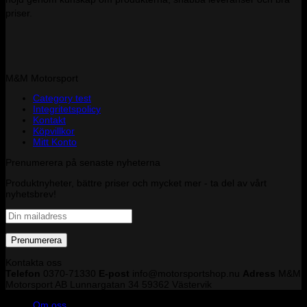
priser.
M&M Motorsport
Category test
Integritetspolicy
Kontakt
Köpvillkor
Mitt Konto
Prenumerera på senaste nyheterna
Produktnyheter, bättre priser och mycket mer - ta del av vårt
nyhetsbrev!
Kontakta oss
Telefon
0370-71330
E-post
info@motorsportshop.nu
Adress
M&M
Motorsport AB
Lunnargatan 34 59362 Västervik
Om oss