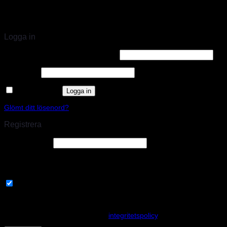
STORT UTBUD & STÖRST PÅ SPARCO
Logga in
Användarnamn eller e-postadress
*
Lösenord
*
Kom ihåg mig
Logga in
Glömt ditt lösenord?
Registrera
E-postadress
*
En länk för att ställa in ett nytt lösenord kommer att skickas till din e-
postadress.
Prenumerera på vårt nyhetsbrev
Your personal data will be used to support your experience
throughout this website, to manage access to your account, and for
other purposes described in our
integritetspolicy
.