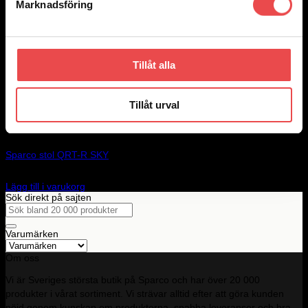
Marknadsföring
Add to wishlist
Art.nr: 008020ZNR
Sparco stol Pro ADV-SC
Tillåt alla
47 545
kr
Lägg till i varukorg
Tillåt urval
Add to wishlist
Art.nr: 008012RNRSKY
Sparco stol QRT-R SKY
10 240
kr
Lägg till i varukorg
Sök direkt på sajten
Sök
efter:
Varumärken
Om oss
Vi är Sveriges största butik på Sparco och har över 20 000
produkter i vårat sortiment. Vi strävar alltid efter att göra kunden
nöjd genom kunskap om produkterna, snabba leveranser och bra