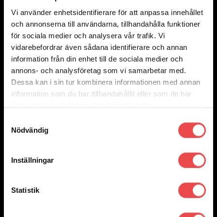
Art.nr: 008009RNR
Vi använder enhetsidentifierare för att anpassa innehållet
Sparco stol Grid Q
och annonserna till användarna, tillhandahålla funktioner
5 895
kr
för sociala medier och analysera vår trafik. Vi
Lägg till i varukorg
vidarebefordrar även sådana identifierare och annan
information från din enhet till de sociala medier och
annons- och analysföretag som vi samarbetar med.
Add to wishlist
Art.nr: 008007RNRSKY
Dessa kan i sin tur kombinera informationen med annan
information som du har tillhandahållit eller som de har
Sparco stol Evo QRT Sky
samlat in när du har använt deras tjänster.
8 595
kr
Lägg till i varukorg
Samtyckesval
Nödvändig
Add to wishlist
Art.nr: 008007ZNR
Inställningar
Sparco stol Evo Carbon
23 025
kr
Statistik
Lägg till i varukorg