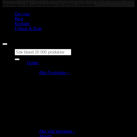
Motorsport AB
Lunnargatan 34 59362 Västervik
Om oss
Blog
Kontakt
Frågor & Svar
Copyright © M&M Motorsport AB 2026
Sök
efter:
Outlet
Produkter
Alla Produkter ›
Bilstyling
Bromssystem
Förarutrustning
Invändig fordon och säkerhetsutrustning
Kläder och merchandise
Karting
Mekanikerutrustning
Motor och drivlina
Racingsimulator
Chassi och fjädring
Välj bilmärke
Alla Välj bilmärke ›
Abarth