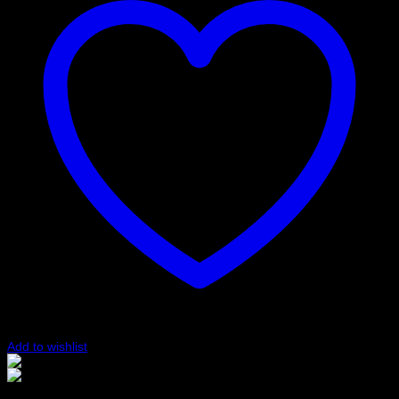
Add to wishlist
Svart/Röd
Vit/Röd
Art.nr: 001144L