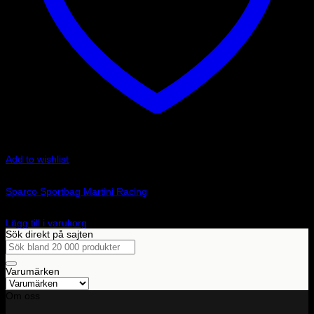
Add to wishlist
Art.nr: 099100MR
Sparco Sportbag Martini Racing
1 385
kr
Lägg till i varukorg
Sök direkt på sajten
Sök
efter:
Varumärken
Om oss