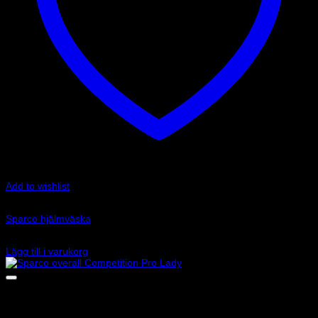
Add to wishlist
Art.nr: 003111NR
Sparco hjälmväska
650
kr
Lägg till i varukorg