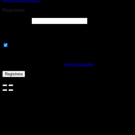
Registrera
E-postadress
*
En länk för att ställa in ett nytt lösenord kommer att skickas till din e-
postadress.
Prenumerera på vårt nyhetsbrev
Your personal data will be used to support your experience
throughout this website, to manage access to your account, and for
other purposes described in our
integritetspolicy
.
Registrera