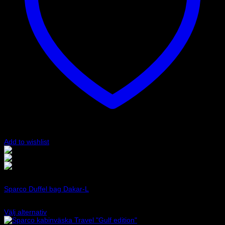
produktsidan
Add to wishlist
Svart
Svart/Blå
Svart/Röd
Art.nr: 016442
Sparco Duffel bag Dakar-L
1 300
kr
Välj alternativ
Den