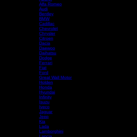
Alfa Romeo
Audi
Bentley
BMW
Cadillac
Chevrolet
Chrysler
Citroen
Dacia
Daewoo
Daihatsu
Dodge
Ferrari
Fiat
Ford
Great Wall Motor
Holden
Honda
Hyundai
Infinity
Isuzu
Iveco
Jaguar
Jeep
Kia
Lada
Lamborghini
Lancia