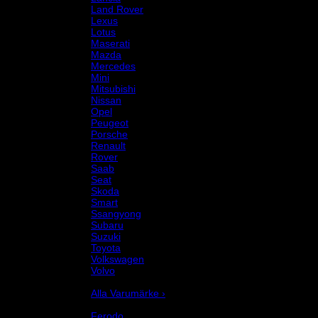
Land Rover
Lexus
Lotus
Maserati
Mazda
Mercedes
Mini
Mitsubishi
Nissan
Opel
Peugeot
Porsche
Renault
Rover
Saab
Seat
Skoda
Smart
Ssangyong
Subaru
Suzuki
Toyota
Volkswagen
Volvo
Varumärke
Alla Varumärke ›
Helix Autosport
Ferodo