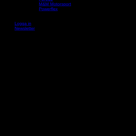
M&M Motorsport
Powerflex
Evo Corse
Sparco
Logga in
Newsletter
K
V