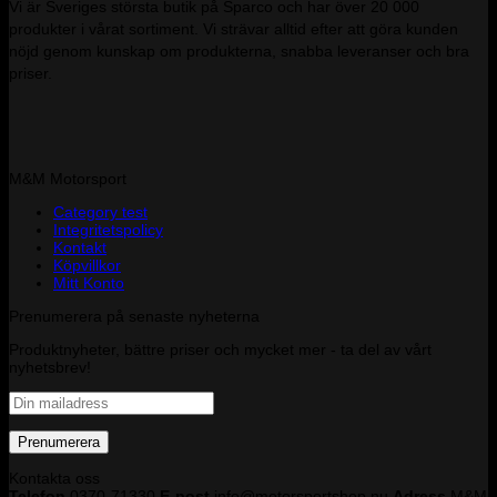
Vi är Sveriges största butik på Sparco och har över 20 000
produkter i vårat sortiment. Vi strävar alltid efter att göra kunden
nöjd genom kunskap om produkterna, snabba leveranser och bra
priser.
M&M Motorsport
Category test
Integritetspolicy
Kontakt
Köpvillkor
Mitt Konto
Prenumerera på senaste nyheterna
Produktnyheter, bättre priser och mycket mer - ta del av vårt
nyhetsbrev!
Kontakta oss
Telefon
0370-71330
E-post
info@motorsportshop.nu
Adress
M&M