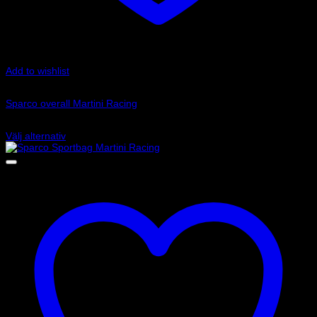
Add to wishlist
Art.nr: 001144MR
Sparco overall Martini Racing
13 395
kr
Välj alternativ
Den
här
produkten
har
flera
varianter.
De
olika
alternativen
kan
väljas
på
produktsidan