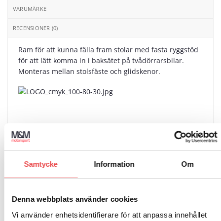
VARUMÄRKE
RECENSIONER (0)
Ram för att kunna fälla fram stolar med fasta ryggstöd
för att lätt komma in i baksätet på tvådörrarsbilar.
Monteras mellan stolsfäste och glidskenor.
RELATERADE PRODUKTER
Samtycke
Information
Om
Add to
Add to
Rea!
Rea!
wishlist
wishlist
Denna webbplats använder cookies
Vi använder enhetsidentifierare för att anpassa innehållet
Art.nr: 001093
Art.nr: 001269WP