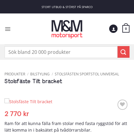
Skip
STORT UTBUD & STÖRST PÅ SPARCO
to
content
0
Sök
efter:
PRODUKTER
/
BILSTYLING
/
STOLSFÄSTEN SPORTSTOL UNIVERSAL
Stolsfäste Tilt bracket
2 770
kr
Add to
wishlist
Ram för att kunna fälla fram stolar med fasta ryggstöd för att
lätt komma in i baksätet på tvådörrarsbilar.