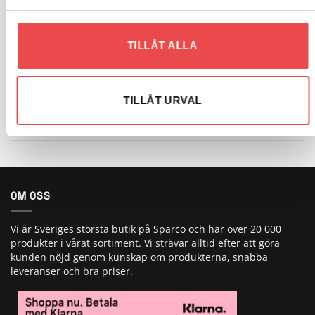
Sök
efter:
TILLÅT ALLA
VARUMÄRKEN
TILLÅT URVAL
OM OSS
Vi är Sveriges största butik på Sparco och har över 20 000
produkter i vårat sortiment. Vi strävar alltid efter att göra
kunden nöjd genom kunskap om produkterna, snabba
leveranser och bra priser.