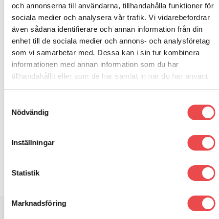
Sparco overall Sprint
Sparco K-Pole WP
och annonserna till användarna, tillhandahålla funktioner för
sociala medier och analysera vår trafik. Vi vidarebefordrar
Det
Det
Det
Det
5 395
kr
4 295
kr
1 695
kr
1 195
kr
även sådana identifierare och annan information från din
ursprungliga
nuvarande
ursprungliga
nuvarande
priset
priset
priset
priset
enhet till de sociala medier och annons- och analysföretag
VÄLJ ALTERNATIV
VÄLJ ALTERNATIV
var:
är:
var:
är:
Den
Den
som vi samarbetar med. Dessa kan i sin tur kombinera
5
4
1
1
här
här
395 kr.
295 kr.
695 kr.
195 kr.
informationen med annan information som du har
produkten
produkten
tillhandahållit eller som de har samlat in när du har använt
har
har
flera
flera
deras tjänster.
varianter.
varianter.
Samtyckesval
De
De
olika
olika
Nödvändig
alternativen
alternativen
kan
kan
väljas
väljas
Inställningar
på
på
produktsidan
produktsidan
Statistik
Marknadsföring
SÖK DIREKT PÅ SAJTEN