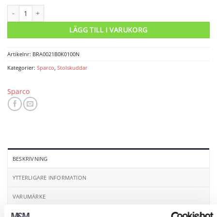
Stolskudde offroad låg mängd
LÄGG TILL I VARUKORG
Artikelnr:
BRA0021B0K0100N
Kategorier:
Sparco
,
Stolskuddar
Sparco
BESKRIVNING
YTTERLIGARE INFORMATION
VARUMÄRKE
RECENSIONER (0)