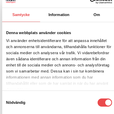
Stolskudde till Sparcostolar speciellt för Off Road.
Samtycke
Information
Om
Vattenavvisande tyg. Låg modell stoppad med memory
foam. Utförande enligt FIA.
Denna webbplats använder cookies
Vi använder enhetsidentifierare för att anpassa innehållet
och annonserna till användarna, tillhandahålla funktioner för
sociala medier och analysera vår trafik. Vi vidarebefordrar
även sådana identifierare och annan information från din
RELATERADE PRODUKTER
enhet till de sociala medier och annons- och analysföretag
som vi samarbetar med. Dessa kan i sin tur kombinera
informationen med annan information som du har
Add to
Add to
wishlist
wishlist
tillhandahållit eller som de har samlat in när du har använt
deras tjänster.
Art.nr: 04108009PAD
Samtyckesval
Sidopadding
Nödvändig
495
kr