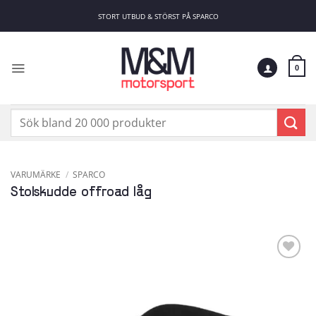
Skip
STORT UTBUD & STÖRST PÅ SPARCO
to
content
0
Sök
efter:
VARUMÄRKE
/
SPARCO
Stolskudde offroad låg
Add to
wishlist