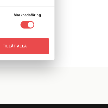
575
kr
LÄGG TILL I VARUKORG
Marknadsföring
Art.nr: PFF85-501G
 to
Add to
list
wishlist
Powerflexbussning
1 620
kr
TILLÅT ALLA
LÄGG TILL I VARUKORG