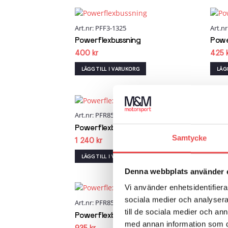
Art.nr: PFF3-1325
Art.n
Add to
wishlist
Powerflexbussning
Powe
400
kr
425
LÄGG TILL I VARUKORG
LÄG
Art.nr: PFR85-811
Art.n
Add to
wishlist
Powerflexbussning
Powe
Samtycke
1 240
kr
1 77
LÄGG TILL I VARUKORG
LÄG
Denna webbplats använder 
Vi använder enhetsidentifierar
sociala medier och analysera 
Art.nr: PFR85-513
Art.n
Add to
till de sociala medier och a
wishlist
Powerflexbussning
Powe
med annan information som du 