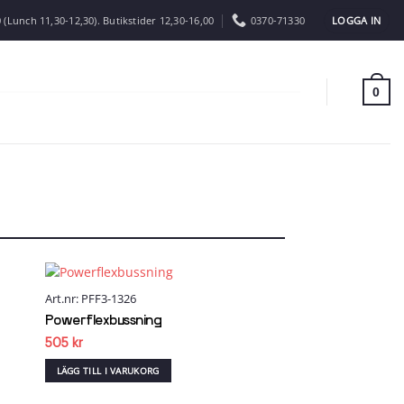
LOGGA IN
 (Lunch 11,30-12,30). Butikstider 12,30-16,00
0370-71330
0
Art.nr: PFF3-1326
 to
Add to
list
wishlist
Powerflexbussning
505
kr
LÄGG TILL I VARUKORG