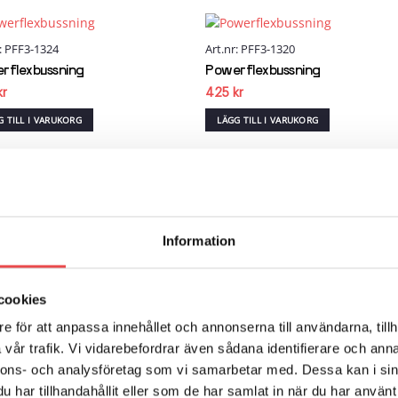
r: PFF3-1324
Art.nr: PFF3-1320
Add to
Add
wishlist
wish
rflexbussning
Powerflexbussning
kr
425
kr
G TILL I VARUKORG
LÄGG TILL I VARUKORG
r: PFR85-528
Art.nr: PFR85-527
Add to
Add
wishlist
wish
rflexbussning
Powerflexbussning
Information
0
kr
1 540
kr
G TILL I VARUKORG
LÄGG TILL I VARUKORG
cookies
e för att anpassa innehållet och annonserna till användarna, tillh
vår trafik. Vi vidarebefordrar även sådana identifierare och anna
r: PFR85-508
Art.nr: PFF85-803-25
Add to
Add
nnons- och analysföretag som vi samarbetar med. Dessa kan i sin
wishlist
wish
rflexbussning
Powerflexbussning
har tillhandahållit eller som de har samlat in när du har använt 