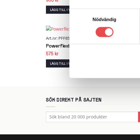
935
kr
1 04
LÄGG TILL I VARUKORG
LÄG
Samtyckesval
Nödvändig
Art.nr: PFF85-803-23.2
Art.n
Add to
wishlist
Powerflexbussning
Powe
575
kr
575
k
LÄGG TILL I VARUKORG
LÄG
SÖK DIREKT PÅ SAJTEN
Sök
efter: