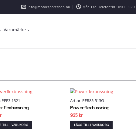
info@motorsportshop.nu
Mån-Fre. Telefontid 10:00 - 16:00
Varumärke
r: PFF3-1321
Art.nr: PFR85-513G
Add to
Add
wishlist
wish
rflexbussning
Powerflexbussning
r
935
kr
G TILL I VARUKORG
LÄGG TILL I VARUKORG