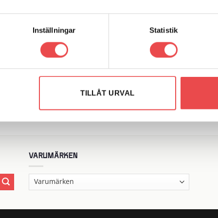
5
kr
575
kr
G TILL I VARUKORG
LÄGG TILL I VARUKORG
Inställningar
Statistik
r: PFF85-803-21.7
Art.nr: PFF85-802
Add to
Add
wishlist
wish
rflexbussning
Powerflexbussning
r
1 465
kr
TILLÅT URVAL
G TILL I VARUKORG
LÄGG TILL I VARUKORG
VARUMÄRKEN