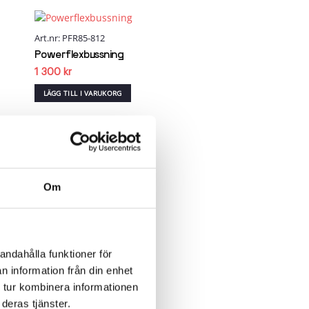
Art.nr: PFR85-812
 to
Add to
list
wishlist
Powerflexbussning
1 300
kr
LÄGG TILL I VARUKORG
Art.nr: PFR85-514
 to
Add to
list
wishlist
Powerflexbussning
Om
815
kr
LÄGG TILL I VARUKORG
andahålla funktioner för
n information från din enhet
Art.nr: PFF85-803-24
 to
Add to
 tur kombinera informationen
list
wishlist
Powerflexbussning
deras tjänster.