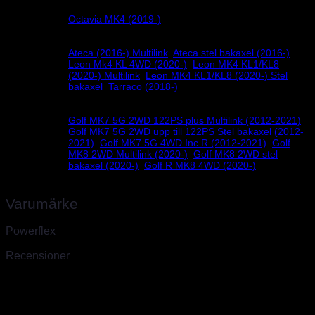
Octavia MK4 (2019-)
Skoda
Ateca (2016-) Multilink
,
Ateca stel bakaxel (2016-)
,
Leon Mk4 KL 4WD (2020-)
,
Leon MK4 KL1/KL8
Seat
(2020-) Multilink
,
Leon MK4 KL1/KL8 (2020-) Stel
bakaxel
,
Tarraco (2018-)
Golf MK7 5G 2WD 122PS plus Multilink (2012-2021)
,
Golf MK7 5G 2WD upp till 122PS Stel bakaxel (2012-
2021)
,
Golf MK7 5G 4WD Inc R (2012-2021)
,
Golf
Volkswagen
MK8 2WD Multilink (2020-)
,
Golf MK8 2WD stel
bakaxel (2020-)
,
Golf R MK8 4WD (2020-)
Varumärke
Powerflex
Recensioner
Det finns inga recensioner än.
Endast inloggade kunder som har köpt denna produkt får lämna en
recension.