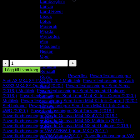
Lamborghini
Lancia
Land Rover
Lexus
Lotus
425
kr
Maserati
Mazda
Powerflex polyuretanbussningar, momentstag nedre. Åtgång 1 st/bil.
Mercedes
Schemanummer 21. Säljs i en förpackning innehållande 1 styck
Mini
bussningar.
Mitsubishi
Nissan
Beställningsvara, levereras vanligen inom inom 7-14 arbetsdagar
Opel
Peugeot
Powerflexbussning
Porsche
mängd
Lägg till i varukorg
Renault
Artikelnr:
PFF3-1324
Kategorier:
Powerflex
,
Powerflexbussningar
Rover
Audi A3 MK4 8Y FWD (2020-) Multi-link
,
Powerflexbussningar Audi
Saab
A3/S3 MK4 8Y Quattro (2020-)
,
Powerflexbussningar Seat Ateca
Seat
(2016-) Multilink
,
Powerflexbussningar Seat Ateca stel bakaxel
Skoda
(2016-)
,
Powerflexbussningar Seat Leon Mk4 KL Ink. Cupra (2020-)
Smart
Multilink
,
Powerflexbussningar Seat Leon Mk4 KL Ink. Cupra (2020-)
Ssangyong
Stel bakaxel
,
Powerflexbussningar Seat Leon Mk4 KL Ink. Cupra
Subaru
4WD (2020-)
,
Powerflexbussningar Seat Tarraco (2018-)
,
Suzuki
Powerflexbussningar Skoda Octavia Mk4 NX 4WD (2019-)
,
Toyota
Powerflexbussningar Skoda Octavia Mk4 NX Multilink (2019-)
,
Volkswagen
Powerflexbussningar Skoda Octavia Mk4 NX stel bakaxel (2019-)
,
Volvo
Powerflexbussningar VW AD/BW Tiguan MK2 (2017-)
,
Varumärke
Powerflexbussningar VW Arteon (2017-)
,
Powerflexbussningar VW
Alla Varumärke ›