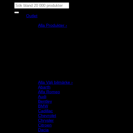
Sök
efter:
Outlet
Produkter
Alla Produkter ›
Bilstyling
Bromssystem
Förarutrustning
Invändig fordon och säkerhetsutrustning
Kläder och merchandise
Karting
Mekanikerutrustning
Motor och drivlina
Racingsimulator
Chassi och fjädring
Välj bilmärke
Alla Välj bilmärke ›
Abarth
Alfa Romeo
Audi
Bentley
BMW
Cadillac
Chevrolet
Chrysler
Citroen
Dacia