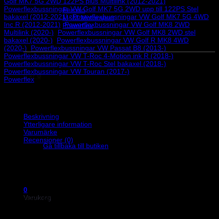
Golf MK7 5G 2WD 122PS plus Multilink (2012-2021)
,
Helix Autosport
Powerflexbussningar VW Golf MK7 5G 2WD upp till 122PS Stel
Ferodo
bakaxel (2012-2021)
,
Powerflexbussningar VW Golf MK7 5G 4WD
M&M Motorsport
Inc R (2012-2021)
,
Powerflexbussningar VW Golf MK8 2WD
Powerflex
Multilink (2020-)
,
Powerflexbussningar VW Golf MK8 2WD stel
Evo Corse
bakaxel (2020-)
,
Powerflexbussningar VW Golf R MK8 4WD
Sparco
(2020-)
,
Powerflexbussningar VW Passat B8 (2013-)
,
Powerflexbussningar VW T-Roc 4-Motion ink R (2018-)
,
Powerflexbussningar VW T-Roc Stel bakaxel (2018-)
,
Powerflexbussningar VW Touran (2017-)
0
kr
0
Powerflex
Beskrivning
Ytterligare information
Inga produkter i varukorgen.
Varumärke
Recensioner (0)
Gå tillbaka till butiken
Powerflex polyuretanbussningar, momentstag nedre. Åtgång 1 st/bil.
Schemanummer 21. Säljs i en förpackning innehållande 1 styck
bussningar.
Passar till följande bilmodeller:
0
Varukorg
Seat Ateca (2016-) Multilink
Seat Ateca (2016-) stel bakaxel