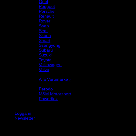
Opel
Peugeot
Porsche
Renault
Rover
Saab
Seat
Skoda
Smart
Ssangyong
Subaru
Suzuki
Toyota
Volkswagen
Volvo
Varumärke
Alla Varumärke ›
Helix Autosport
Ferodo
M&M Motorsport
Powerflex
Evo Corse
Sparco
Logga in
Newsletter
K