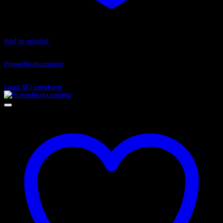
Add to wishlist
Art.nr: PFR85-513G
Powerflexbussning
935
kr
Lägg till i varukorg