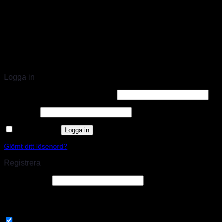
STORT UTBUD & STÖRST PÅ SPARCO
Logga in
Användarnamn eller e-postadress
*
Lösenord
*
Kom ihåg mig
Logga in
Glömt ditt lösenord?
Registrera
E-postadress
*
En länk för att ställa in ett nytt lösenord kommer att skickas till din e-
postadress.
Prenumerera på vårt nyhetsbrev