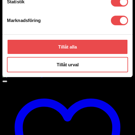
Statistik
Marknadsföring
Add to wishlist
Tillåt alla
Art.nr: PFF85-832R
Powerflexbussning
Tillåt urval
520
kr
Lägg till i varukorg