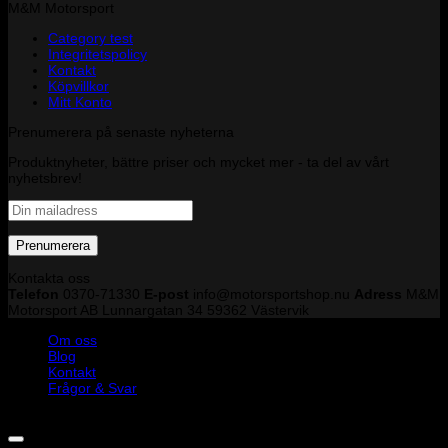
M&M Motorsport
Category test
Integritetspolicy
Kontakt
Köpvillkor
Mitt Konto
Prenumerera på senaste nyheterna
Produktnyheter, bättre priser och mycket mer - ta del av vårt
nyhetsbrev!
Kontakta oss
Telefon
0370-71330
E-post
info@motorsportshop.nu
Adress
M&M
Motorsport AB
Lunnargatan 34 59362 Västervik
Om oss
Blog
Kontakt
Frågor & Svar
Copyright © M&M Motorsport AB 2026