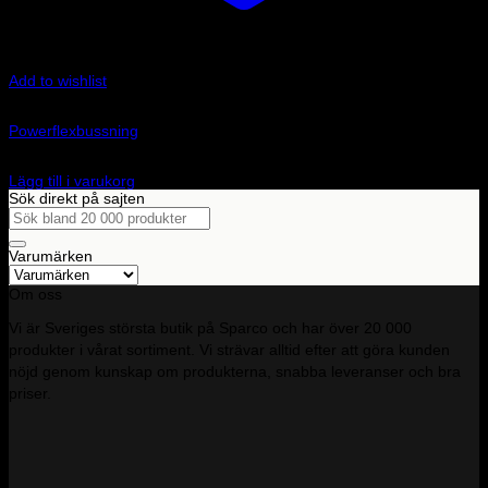
Add to wishlist
Art.nr: PFF3-1320
Powerflexbussning
425
kr
Lägg till i varukorg
Sök direkt på sajten
Sök
efter:
Varumärken
Om oss
Vi är Sveriges största butik på Sparco och har över 20 000
produkter i vårat sortiment. Vi strävar alltid efter att göra kunden
nöjd genom kunskap om produkterna, snabba leveranser och bra
priser.