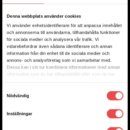
Add to wishlist
Art.nr: PFF85-830R
Denna webbplats använder cookies
Powerflexbussning
Vi använder enhetsidentifierare för att anpassa innehållet
545
kr
Lägg till i varukorg
och annonserna till användarna, tillhandahålla funktioner
för sociala medier och analysera vår trafik. Vi
vidarebefordrar även sådana identifierare och annan
information från din enhet till de sociala medier och
annons- och analysföretag som vi samarbetar med.
Dessa kan i sin tur kombinera informationen med annan
information som du har tillhandahållit eller som de har
samlat in när du har använt deras tjänster.
Samtyckesval
Nödvändig
Inställningar