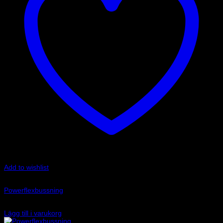
Add to wishlist
Art.nr: PFF85-501G
Powerflexbussning
1 620
kr
Lägg till i varukorg