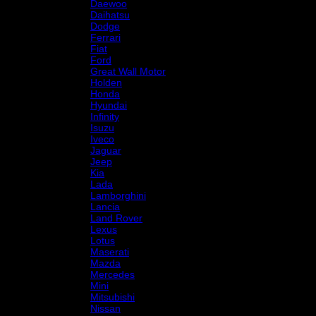
Daewoo
Daihatsu
Dodge
Ferrari
Fiat
Ford
Great Wall Motor
Holden
Honda
Hyundai
Infinity
Isuzu
Iveco
Jaguar
Jeep
Kia
Lada
Lamborghini
Lancia
Land Rover
Lexus
Lotus
Maserati
Mazda
Mercedes
Mini
Mitsubishi
Nissan