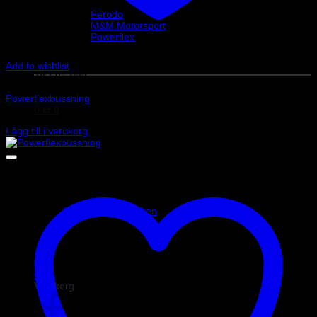
Helix Autosport
Ferodo
M&M Motorsport
Powerflex
Evo Corse
Sparco
Add to wishlist
Art.nr: PFF85-833
Powerflexbussning
0
kr
0
830
kr
Lägg till i varukorg
Inga produkter i varukorgen.
Gå tillbaka till butiken
0
Varukorg