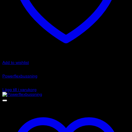
Add to wishlist
Art.nr: PFF85-832P
Powerflexbussning
520
kr
Lägg till i varukorg