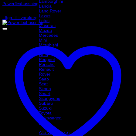
Lamborghini
Powerflexbussning
Lancia
Land Rover
875
kr
Lexus
Lägg till i varukorg
Lotus
Maserati
Mazda
Mercedes
Mini
Mitsubishi
Nissan
Opel
Peugeot
Porsche
Renault
Rover
Saab
Seat
Skoda
Smart
Ssangyong
Subaru
Suzuki
Toyota
Volkswagen
Volvo
Varumärke
Alla Varumärke ›