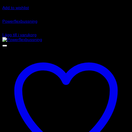
Add to wishlist
Art.nr: PFF85-831P
Powerflexbussning
755
kr
Lägg till i varukorg