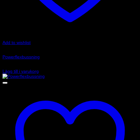
Add to wishlist
Art.nr: PFF85-501G
Powerflexbussning
1 620
kr
Lägg till i varukorg