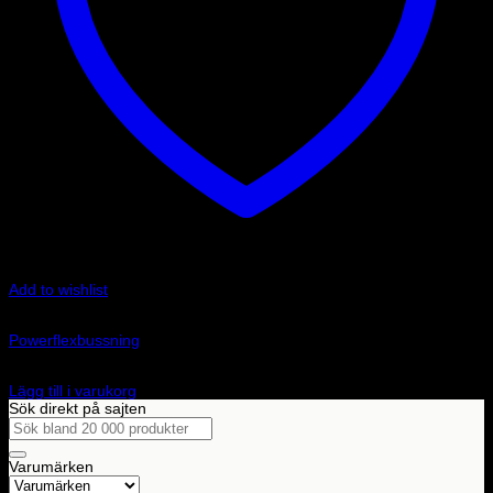
Add to wishlist
Art.nr: PFF3-902G
Powerflexbussning
2 390
kr
Lägg till i varukorg
Sök direkt på sajten
Sök
efter:
Varumärken