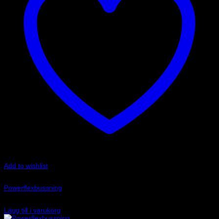
Add to wishlist
Art.nr: PFF85-832
Powerflexbussning
520
kr
Lägg till i varukorg