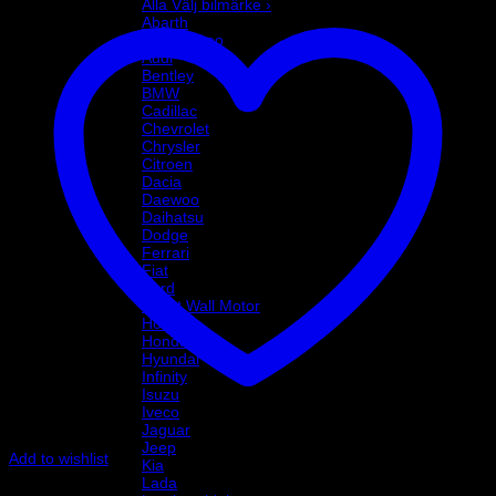
Alla Välj bilmärke ›
Abarth
Alfa Romeo
Audi
Bentley
BMW
Cadillac
Chevrolet
Chrysler
Citroen
Dacia
Daewoo
Daihatsu
Dodge
Ferrari
Fiat
Ford
Great Wall Motor
Holden
Honda
Hyundai
Infinity
Isuzu
Iveco
Jaguar
Jeep
Add to wishlist
Kia
Art.nr: PFF85-501
Lada