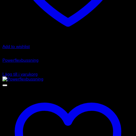
Add to wishlist
Art.nr: PFF85-833P
Powerflexbussning
755
kr
Lägg till i varukorg