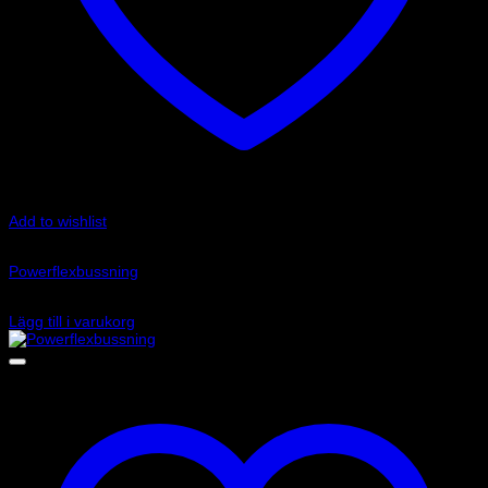
Add to wishlist
Art.nr: PFF85-803-24
Powerflexbussning
575
kr
Lägg till i varukorg