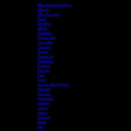
Välj bilmärke
Alla Välj bilmärke ›
Abarth
Alfa Romeo
Audi
Bentley
BMW
Cadillac
Chevrolet
Chrysler
Citroen
Dacia
Daewoo
Daihatsu
Dodge
Ferrari
Fiat
Ford
Great Wall Motor
Holden
Honda
Hyundai
Infinity
Isuzu
Iveco
Jaguar
Jeep
Kia