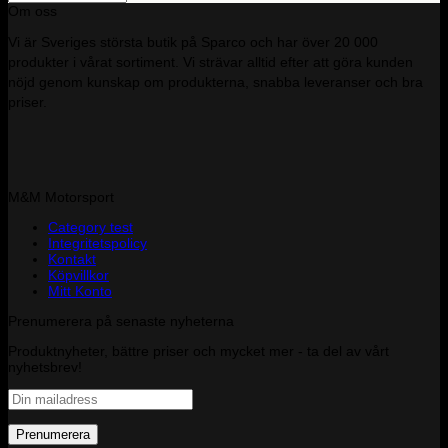
Om oss
Vi är Sveriges största butik på Sparco och har över 20 000
produkter i vårat sortiment. Vi strävar alltid efter att göra kunden
nöjd genom kunskap om produkterna, snabba leveranser och bra
priser.
M&M Motorsport
Category test
Integritetspolicy
Kontakt
Köpvillkor
Mitt Konto
Prenumerera på senaste nyheterna
Produktnyheter, bättre priser och mycket mer - ta del av vårt
nyhetsbrev!