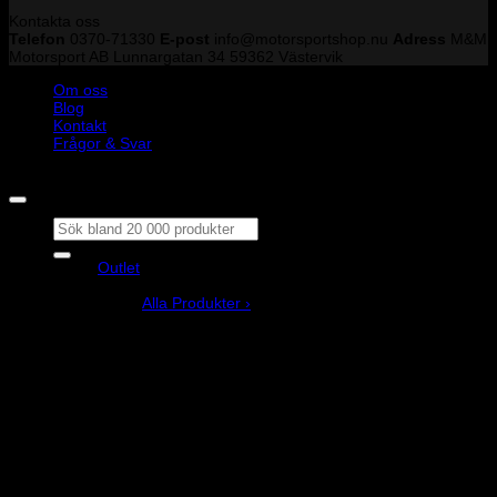
Kontakta oss
Telefon
0370-71330
E-post
info@motorsportshop.nu
Adress
M&M
Motorsport AB
Lunnargatan 34 59362 Västervik
Om oss
Blog
Kontakt
Frågor & Svar
Copyright © M&M Motorsport AB 2026
Sök
efter:
Outlet
Produkter
Alla Produkter ›
Bilstyling
Bromssystem
Förarutrustning
Invändig fordon och säkerhetsutrustning
Kläder och merchandise
Karting
Mekanikerutrustning
Motor och drivlina
Racingsimulator
Chassi och fjädring