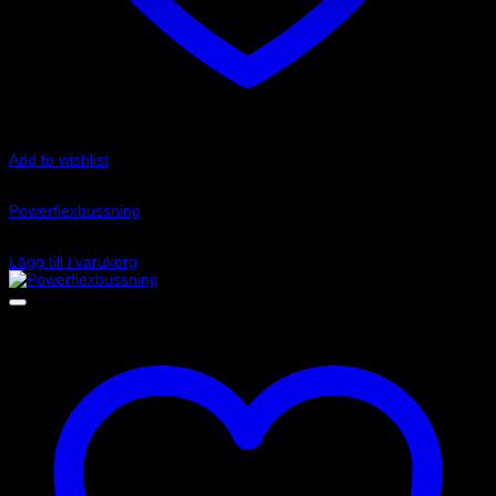
Add to wishlist
Art.nr: PFF85-830R
Powerflexbussning
545
kr
Lägg till i varukorg