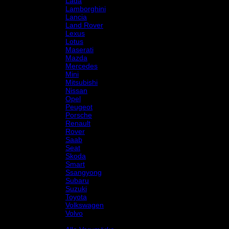
Lada
Lamborghini
Lancia
Land Rover
Lexus
Lotus
Maserati
Mazda
Mercedes
Mini
Mitsubishi
Nissan
Opel
Peugeot
Porsche
Renault
Rover
Saab
Seat
Skoda
Smart
Ssangyong
Subaru
Suzuki
Toyota
Volkswagen
Volvo
Varumärke