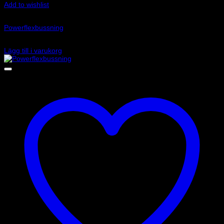
Add to wishlist
Art.nr: PFF85-802
Powerflexbussning
1 465
kr
Lägg till i varukorg