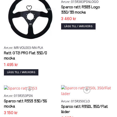
Art.nr: 015R383PSNLOGO
Sparco ratt R383 Logo
Add to wishlist
Add to wishlist
330/39 mocka
3 460
kr
LÄGG TILL I VARUKORG
Art.nr: MR-VOL003-NN-PLA
Ratt GT2i PRO Flat 350/0
mocka
1 495
kr
LÄGG TILL I VARUKORG
Art.nr: 015R353PSN
Art.nr: 015R350CLO
Sparco ratt R353 330/36
Add to wishlist
Add to wishlist
mocka
Sparco ratt R350L 350/Flat
läder
3 150
kr