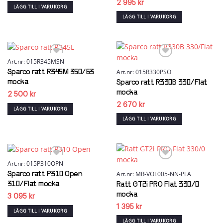
2 995
kr
LÄGG TILL I VARUKORG
LÄGG TILL I VARUKORG
Art.nr: 015R345MSN
Art.nr: 015R330PSO
Sparco ratt R345M 350/63
Add to wishlist
Add to wishlist
mocka
Sparco ratt R330B 330/Flat
mocka
2 500
kr
2 670
kr
LÄGG TILL I VARUKORG
LÄGG TILL I VARUKORG
Art.nr: 015P310OPN
Art.nr: MR-VOL005-NN-PLA
Sparco ratt P310 Open
Add to wishlist
Add to wishlist
310/Flat mocka
Ratt GT2i PRO Flat 330/0
mocka
3 095
kr
1 395
kr
LÄGG TILL I VARUKORG
LÄGG TILL I VARUKORG