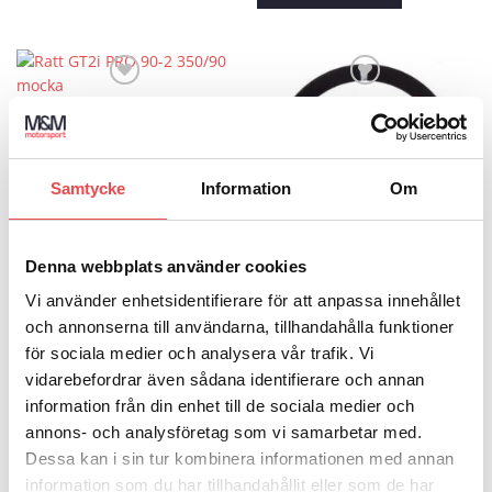
Art.nr: MR-VOL003-NN-2
Add to wishlist
Add to wishlist
Ratt GT2i PRO 90-2 350/90
mocka
Samtycke
Information
Om
1 495
kr
LÄGG TILL I VARUKORG
Denna webbplats använder cookies
Art.nr: MR-VOL003-NN-90
Vi använder enhetsidentifierare för att anpassa innehållet
Ratt GT2i PRO 90 350/90
och annonserna till användarna, tillhandahålla funktioner
mocka
för sociala medier och analysera vår trafik. Vi
1 495
kr
vidarebefordrar även sådana identifierare och annan
LÄGG TILL I VARUKORG
information från din enhet till de sociala medier och
annons- och analysföretag som vi samarbetar med.
Dessa kan i sin tur kombinera informationen med annan
information som du har tillhandahållit eller som de har
Art.nr: 015R383PSN