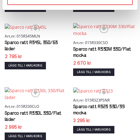
LÄGG TILL I VARUKORG
LÄGG TILL I VARUKORG
Art.nr: 015R345MLN
Art.nr: 015R330CSO
Sparco ratt R345L 350/63
Add to wishlist
Add to wishlist
läder
Sparco ratt R330M 330/Flat
mocka
2 795
kr
2 670
kr
LÄGG TILL I VARUKORG
LÄGG TILL I VARUKORG
Art.nr: 015R323PSNR
Art.nr: 015R330CLO
Sparco ratt R323 330/39
Add to wishlist
Add to wishlist
mocka
Sparco ratt R330L 330/Flat
läder
3 295
kr
2 995
kr
LÄGG TILL I VARUKORG
LÄGG TILL I VARUKORG