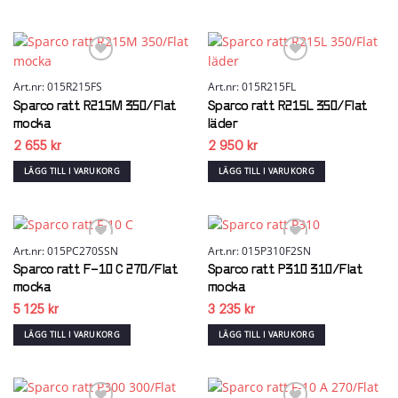
Art.nr: 015R215FS
Art.nr: 015R215FL
Add to wishlist
Add to wishlist
Sparco ratt R215M 350/Flat
Sparco ratt R215L 350/Flat
mocka
läder
2 655
kr
2 950
kr
LÄGG TILL I VARUKORG
LÄGG TILL I VARUKORG
Art.nr: 015PC270SSN
Art.nr: 015P310F2SN
Sparco ratt F-10 C 270/Flat
Sparco ratt P310 310/Flat
Add to wishlist
Add to wishlist
mocka
mocka
5 125
kr
3 235
kr
LÄGG TILL I VARUKORG
LÄGG TILL I VARUKORG