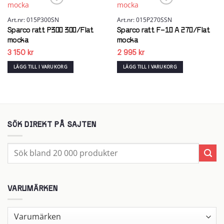
Art.nr: 015P300SN
Art.nr: 015P270SSN
Add to wishlist
Add to wishlist
Sparco ratt P300 300/Flat
Sparco ratt F-10 A 270/Flat
mocka
mocka
3 150
kr
2 995
kr
LÄGG TILL I VARUKORG
LÄGG TILL I VARUKORG
SÖK DIREKT PÅ SAJTEN
Sök
efter:
VARUMÄRKEN