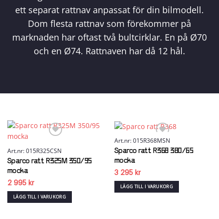
ett separat rattnav anpassat för din bilmodell.
Dom flesta rattnav som förekommer på
marknaden har oftast två bultcirklar. En på Ø70
och en Ø74. Rattnaven har då 12 hål.
Art.nr: 015R368MSN
Art.nr: 015R325CSN
Sparco ratt R368 380/65
Add to wishlist
Add to wishlist
mocka
Sparco ratt R325M 350/95
mocka
3 295
kr
2 995
kr
LÄGG TILL I VARUKORG
LÄGG TILL I VARUKORG