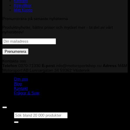
Kontakt
Köpvillkor
Mitt Konto
Prenumerera på senaste nyheterna
Produktnyheter, bättre priser och mycket mer - ta del av vårt
nyhetsbrev!
Kontakta oss
Telefon
0370-71330
E-post
info@motorsportshop.nu
Adress
M&M
Motorsport AB
Lunnargatan 34 59362 Västervik
Om oss
Blog
Kontakt
Frågor & Svar
Copyright © M&M Motorsport AB 2026
Sök
efter:
Outlet