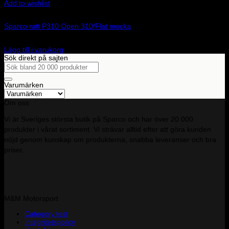
Add to wishlist
Art.nr: 015P310OPN
Sparco ratt P310 Open 310/Flat mocka
3 095
kr
Lägg till i varukorg
Sök direkt på sajten
Sök
efter:
Varumärken
Om oss
Vi är Sveriges största butik på Sparco och har över 20 000
produkter i vårat sortiment. Vi strävar alltid efter att göra kunden
nöjd genom kunskap om produkterna, snabba leveranser och bra
priser.
M&M Motorsport
Category test
Integritetspolicy