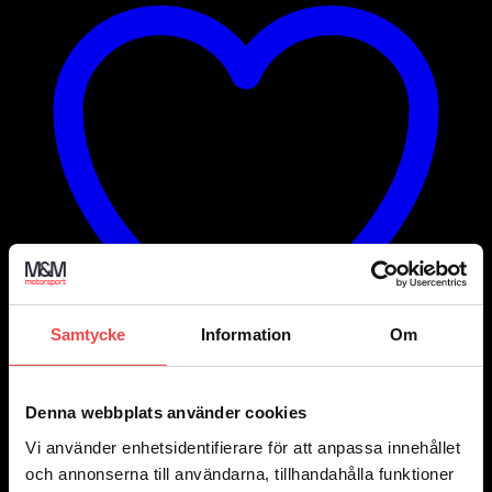
Samtycke
Information
Om
Denna webbplats använder cookies
Add to wishlist
Vi använder enhetsidentifierare för att anpassa innehållet
Art.nr: 015R375PSN
och annonserna till användarna, tillhandahålla funktioner
Sparco ratt R375 350/36 mocka