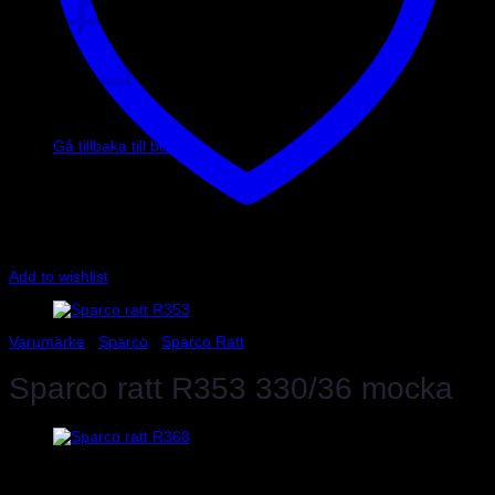
Inga produkter i varukorgen.
Gå tillbaka till butiken
Add to wishlist
Varumärke
/
Sparco
/
Sparco Ratt
Sparco ratt R353 330/36 mocka
3 150
kr