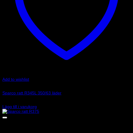
Add to wishlist
Art.nr: 015R345MLN
Sparco ratt R345L 350/63 läder
2 795
kr
Lägg till i varukorg