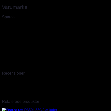
Varumärke
Sparco
Sparco, världsledande inom säkerhet för bilsport
Sparco skapades 1977 av två unga racingförare i Torino som
drömde om att öka säkerheten inom racing under en period med
mycket olyckor, ofta med tragisk utgång. Sedan dess har Sparco i
över 40 år varit ett världsledande företag inom säkerhet för bilsport.
Sparco har sitt huvudkontor och lager i Torino där finns även fabrik
för kolfiber produkter samt en produktionsenhet för specialsydda
overaller. Vi är officiella Sparco importörer sedan 2009 och har
därför hunnit skaffa oss stor erfarenhet av deras produkter. Det går
en till två transporter i veckan så även produkter som inte finns
hemma går oftast att ordna inom några dagar.
Recensioner
Det finns inga recensioner än.
Endast inloggade kunder som har köpt denna produkt får lämna en
recension.
Relaterade produkter