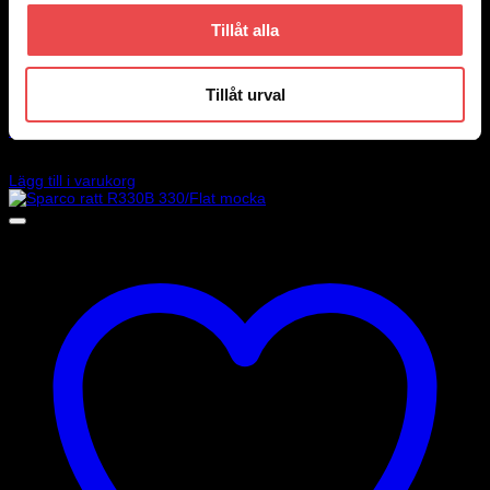
Tillåt alla
Add to wishlist
Tillåt urval
Art.nr: 015R350CSO
Sparco ratt R350M 350/Flat mocka
2 795
kr
Lägg till i varukorg