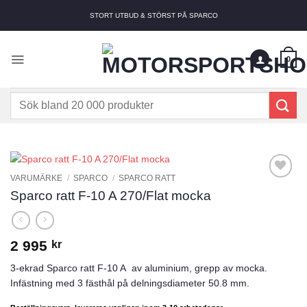
Skip
STORT UTBUD & STÖRST PÅ SPARCO
to
content
0
Sök
efter:
VARUMÄRKE
/
SPARCO
/
SPARCO RATT
Add to
Sparco ratt F-10 A 270/Flat mocka
wishlist
2 995
kr
3-ekrad Sparco ratt F-10 A av aluminium, grepp av mocka.
Infästning med 3 fästhål på delningsdiameter 50.8 mm.