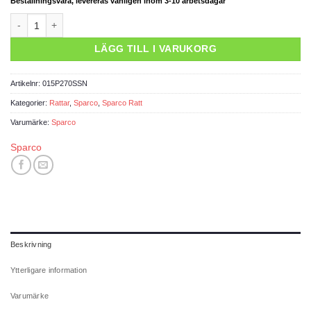
Beställningsvara, levereras vanligen inom 3-10 arbetsdagar
Sparco ratt F-10 A 270/Flat mocka mängd
LÄGG TILL I VARUKORG
Artikelnr:
015P270SSN
Kategorier:
Rattar
,
Sparco
,
Sparco Ratt
Varumärke:
Sparco
Sparco
Beskrivning
Ytterligare information
Varumärke