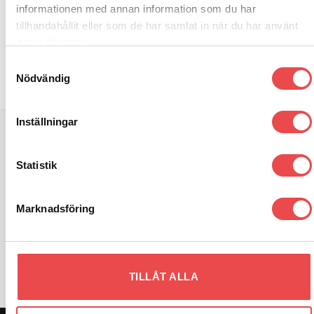
informationen med annan information som du har
tillhandahållit eller som de har samlat in när du har använt
deras tjänster.
Samtyckesval
Nödvändig
Inställningar
SÖK DIREKT PÅ SAJTEN
Statistik
Sök
efter:
Marknadsföring
VARUMÄRKEN
TILLÅT ALLA