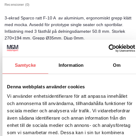
Recensioner (0)
3-ekrad Sparco ratt F-10 A av aluminium, ergonomiskt grepp klätt
med mocka. Avsedd för prototype single seater och sportbilar.
Infästning med 3 fästhål på delningsdiameter 50.8 mm. Storlek
270×194 mm. Grepp Ø35mm. Djup 0mm.
Samtycke
Information
Om
RELATERADE PRODUKTER
Denna webbplats använder cookies
Art.nr: 015R383PSNLOGO
Add to
Add to
Vi använder enhetsidentifierare för att anpassa innehållet
wishlist
wishlist
Sparco ratt R383 Logo 330/39
Art.nr: MR-VOL003-NN-2
mocka
och annonserna till användarna, tillhandahålla funktioner för
Ratt GT2i PRO 90-2 350/90 mocka
3 460
kr
1 495
kr
sociala medier och analysera vår trafik. Vi vidarebefordrar
LÄGG TILL I VARUKORG
även sådana identifierare och annan information från din
LÄGG TILL I VARUKORG
enhet till de sociala medier och annons- och analysföretag
som vi samarbetar med. Dessa kan i sin tur kombinera