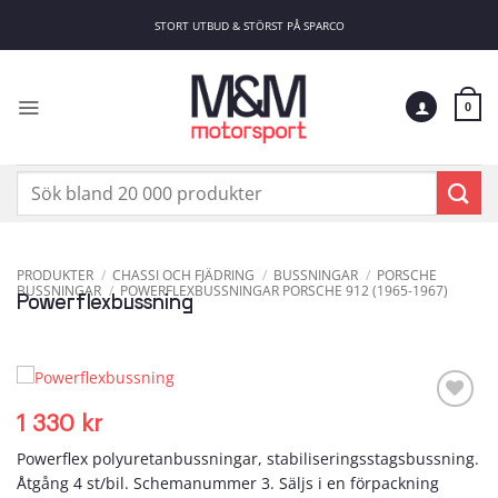
Skip
STORT UTBUD & STÖRST PÅ SPARCO
to
content
0
Sök
efter:
PRODUKTER
/
CHASSI OCH FJÄDRING
/
BUSSNINGAR
/
PORSCHE
BUSSNINGAR
/
POWERFLEXBUSSNINGAR PORSCHE 912 (1965-1967)
Powerflexbussning
1 330
kr
Add to
wishlist
Powerflex polyuretanbussningar, stabiliseringsstagsbussning.
Åtgång 4 st/bil. Schemanummer 3. Säljs i en förpackning