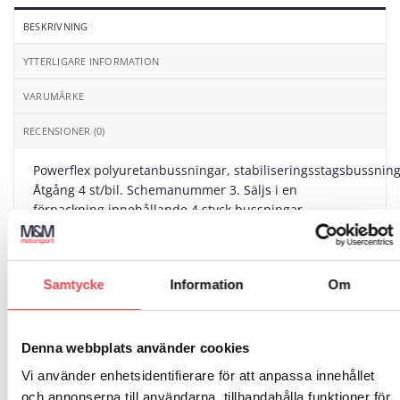
BESKRIVNING
YTTERLIGARE INFORMATION
VARUMÄRKE
RECENSIONER (0)
Powerflex polyuretanbussningar, stabiliseringsstagsbussning
Åtgång 4 st/bil. Schemanummer 3. Säljs i en
förpackning innehållande 4 styck bussningar.
Passar till följande bilmodeller:
Porsche 911 Classic (1965-1967)
Samtycke
Information
Om
Porsche 911 Classic (1967-1969)
Denna webbplats använder cookies
Porsche 911 Classic (1969-1973)
Vi använder enhetsidentifierare för att anpassa innehållet
Porsche 912 (1965-1967)
och annonserna till användarna, tillhandahålla funktioner för