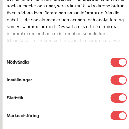
sociala medier och analysera vår trafik. Vi vidarebefordrar
Porsche 912 (1967-1969)
även sådana identifierare och annan information från din
Porsche 914 (1970-1976)
enhet till de sociala medier och annons- och analysföretag
som vi samarbetar med. Dessa kan i sin tur kombinera
informationen med annan information som du har
tillhandahållit eller som de har samlat in när du har använt
deras tjänster.
Samtyckesval
RELATERADE PRODUKTER
Nödvändig
Art.nr: PFR57-430
Art.nr: PFF57-1402
Inställningar
Add to
Add to
wishlist
wishlist
Powerflexbussning
Powerflexbussning
250
kr
1 330
kr
Statistik
LÄGG TILL I VARUKORG
LÄGG TILL I VARUKORG
Marknadsföring
SÖK DIREKT PÅ SAJTEN