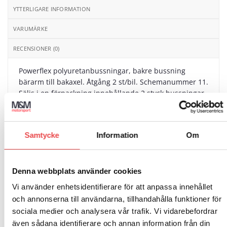
YTTERLIGARE INFORMATION
VARUMÄRKE
RECENSIONER (0)
Powerflex polyuretanbussningar, bakre bussning
bärarm till bakaxel. Åtgång 2 st/bil. Schemanummer 11.
Säljs i en förpackning innehållande 2 styck bussningar.
Passar till följande bilmodeller:
Volvo 240 (1975-1993)
Samtycke
Information
Om
Volvo 260 (1975-1985)
Denna webbplats använder cookies
Vi använder enhetsidentifierare för att anpassa innehållet
och annonserna till användarna, tillhandahålla funktioner för
sociala medier och analysera vår trafik. Vi vidarebefordrar
även sådana identifierare och annan information från din
RELATERADE PRODUKTER