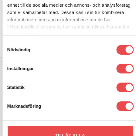
enhet till de sociala medier och annons- och analysföretag
som vi samarbetar med. Dessa kan i sin tur kombinera
informationen med annan information som du har
Art.nr: PF32-132
Art.nr: PF32-105
Add to
Add to
wishlist
wishlist
Powerflexbussning
Powerflexbussning
tillhandahållit eller som de har samlat in när du har använt
deras tjänster.
710
kr
650
kr
LÄGG TILL I VARUKORG
LÄGG TILL I VARUKORG
Samtyckesval
Nödvändig
Inställningar
SÖK DIREKT PÅ SAJTEN
Sök
Statistik
efter:
Marknadsföring
VARUMÄRKEN
TILLÅT ALLA