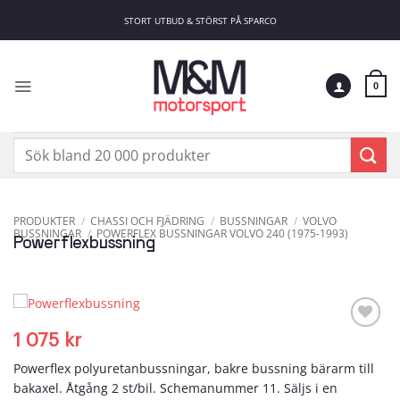
Skip
STORT UTBUD & STÖRST PÅ SPARCO
to
content
0
Sök
efter:
PRODUKTER
/
CHASSI OCH FJÄDRING
/
BUSSNINGAR
/
VOLVO
BUSSNINGAR
/
POWERFLEX BUSSNINGAR VOLVO 240 (1975-1993)
Powerflexbussning
1 075
kr
Add to
wishlist
Powerflex polyuretanbussningar, bakre bussning bärarm till
bakaxel. Åtgång 2 st/bil. Schemanummer 11. Säljs i en