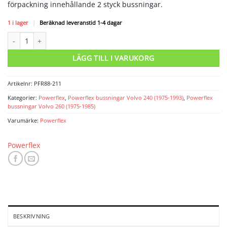
förpackning innehållande 2 styck bussningar.
1 i lager
|
Beräknad leveranstid 1-4 dagar
Powerflexbussning mängd
LÄGG TILL I VARUKORG
Artikelnr:
PFR88-211
Kategorier:
Powerflex
,
Powerflex bussningar Volvo 240 (1975-1993)
,
Powerflex
bussningar Volvo 260 (1975-1985)
Varumärke:
Powerflex
Powerflex
BESKRIVNING