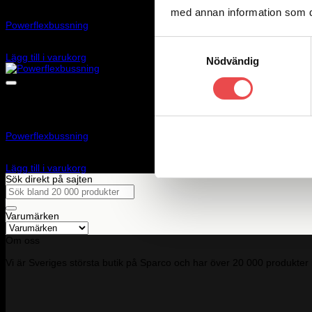
Art.nr: PFF66-401
med annan information som du 
Powerflexbussning
Samtyckesval
1 390
kr
Lägg till i varukorg
Nödvändig
Art.nr: PF17-110
Powerflexbussning
1 330
kr
Lägg till i varukorg
Sök direkt på sajten
Sök
efter:
Varumärken
Om oss
Vi är Sveriges största butik på Sparco och har över 20 000 produkter 