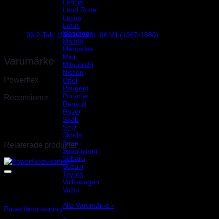
Lancia
Land Rover
Lexus
Vikt
0,3 kg
Lotus
Maserati
96 2-Takt (1960-1968)
,
96 V4 (1967-1980)
SAAB
Mazda
Mercedes
Mini
Varumärke
Mitsubishi
Nissan
Powerflex
Opel
Peugeot
Porsche
Recensioner
Renault
Rover
Det finns inga recensioner än.
Saab
Seat
Endast inloggade kunder som har köpt denna produkt får lämna en r
Skoda
Smart
Relaterade produkter
Ssangyong
Subaru
Suzuki
Toyota
Volkswagen
Volvo
Art.nr: PF1-1020
Varumärke
Alla Varumärke ›
Powerflexbussning
Helix Autosport