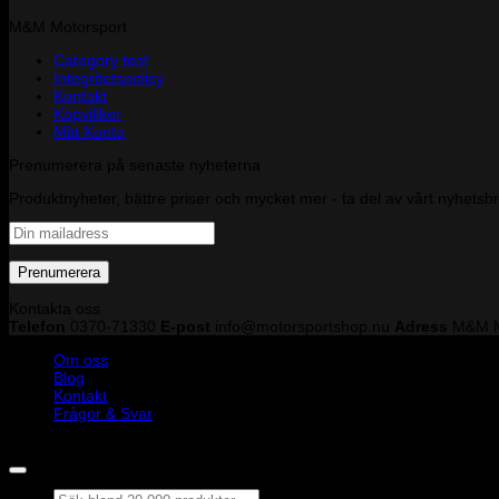
M&M Motorsport
Category test
Integritetspolicy
Kontakt
Köpvillkor
Mitt Konto
Prenumerera på senaste nyheterna
Produktnyheter, bättre priser och mycket mer - ta del av vårt nyhetsb
Kontakta oss
Telefon
0370-71330
E-post
info@motorsportshop.nu
Adress
M&M M
Om oss
Blog
Kontakt
Frågor & Svar
Copyright © M&M Motorsport AB 2026
Sök