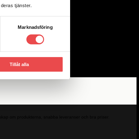
deras tjänster.
Marknadsföring
Tillåt alla
kunskap om produkterna, snabba leveranser och bra priser.