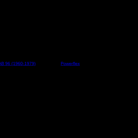
l. Schemanummer 10. Säljs i en förpackning innehållande 4 styck buss
AB 96 (1960-1979)
Varumärke:
Powerflex
l. Schemanummer 10. Säljs i en förpackning innehållande 4 styck buss