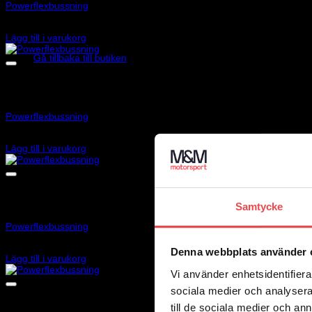
Powerflexbussning
2 025
kr
Inga produkter i varukorgen.
Lägg till i varukorg
Gå tillbaka till butiken
Art.nr: PF17-200
Powerflexbussning
2 085
kr
Lägg till i varukorg
Art.nr: PF69-303-17
Samtycke
Powerflexbussning
535
kr
Denna webbplats använder 
Lägg till i varukorg
Vi använder enhetsidentifierar
sociala medier och analysera 
till de sociala medier och a