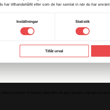
har tillhandahållit eller som de har samlat in när du har använt 
Inställningar
Statistik
Add to wishlist
Tillåt urval
i vårat sortiment. Vi strävar alltid efter att göra kunden nöjd genom 