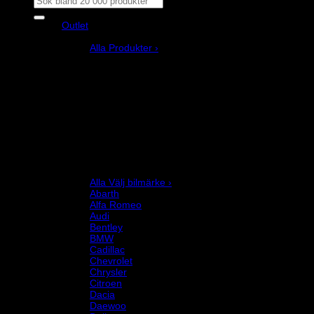
efter:
Outlet
Produkter
Alla Produkter ›
Bilstyling
Bromssystem
Förarutrustning
Invändig fordon och säkerhetsutrustning
Kläder och merchandise
Karting
Mekanikerutrustning
Motor och drivlina
Racingsimulator
Chassi och fjädring
Välj bilmärke
Alla Välj bilmärke ›
Abarth
Alfa Romeo
Audi
Bentley
BMW
Cadillac
Chevrolet
Chrysler
Citroen
Dacia
Daewoo