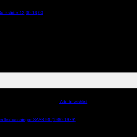
utikstider 12,30-16,00
Add to wishlist
erflexbussningar SAAB 96 (1960-1979)