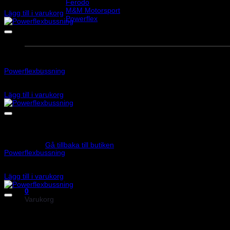
Ferodo
385
kr
M&M Motorsport
Lägg till i varukorg
Powerflex
Evo Corse
Sparco
Art.nr: PF32-603-30
Powerflexbussning
0
kr
0
635
kr
Lägg till i varukorg
Inga produkter i varukorgen.
Art.nr: PF32-130-80
Gå tillbaka till butiken
Powerflexbussning
1 135
kr
Lägg till i varukorg
0
Varukorg
Art.nr: PF17-402