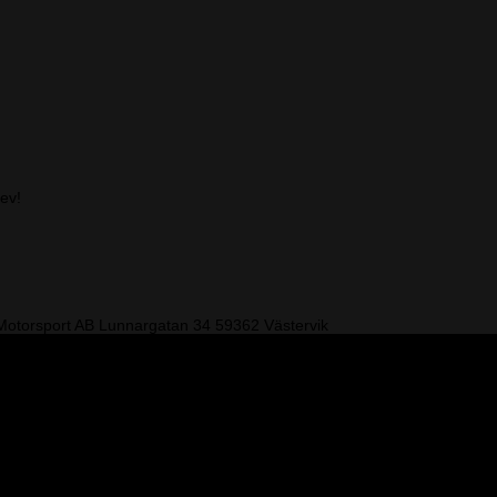
rev!
otorsport AB
Lunnargatan 34 59362 Västervik