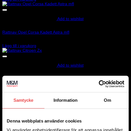
Add to wishlist
Art.nr: 01502047
Rattnav Opel Corsa Kadett Astra mfl
890
kr
Lägg till i varukorg
Add to wishlist
Art.nr: 01502049
Rattnav Citroen Zx
890
kr
Lägg till i varukorg
Samtycke
Information
Om
Add to wishlist
Art.nr: 01502031
Denna webbplats använder cookies
Rattnav Citroen Ax MK2 Peugeot 106
Vi använder enhetsidentifierare för att anpassa innehållet