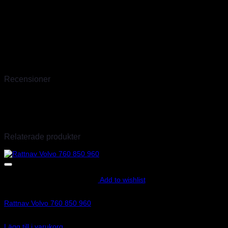
mycket olyckor, ofta med tragisk utgång. Sedan dess har Sparco i
över 40 år varit ett världsledande företag inom säkerhet för bilsport.
Sparco har sitt huvudkontor och lager i Torino där finns även fabrik
för kolfiber produkter samt en produktionsenhet för specialsydda
overaller. Vi är officiella Sparco importörer sedan 2009 och har
därför hunnit skaffa oss stor erfarenhet av deras produkter. Det går
en till två transporter i veckan så även produkter som inte finns
hemma går oftast att ordna inom några dagar.
Recensioner
Det finns inga recensioner än.
Endast inloggade kunder som har köpt denna produkt får lämna en
recension.
Relaterade produkter
Add to wishlist
Art.nr: 01502034
Rattnav Volvo 760 850 960
890
kr
Lägg till i varukorg