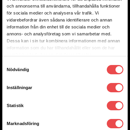
890
kr
och annonserna till användarna, tillhandahålla funktioner
Lägg till i varukorg
för sociala medier och analysera vår trafik. Vi
vidarebefordrar även sådana identifierare och annan
information från din enhet till de sociala medier och
Add to wishlist
Art.nr: 01502040
annons- och analysföretag som vi samarbetar med.
Rattnav Citroen Ax
Dessa kan i sin tur kombinera informationen med annan
information som du har tillhandahållit eller som de har
890
kr
Lägg till i varukorg
samlat in när du har använt deras tjänster.
Samtyckesval
Nödvändig
Add to wishlist
Art.nr: 01502022CA
Rattnav Alfa Romeo 147 GT Mito Fiat mfl
Inställningar
1 030
kr
Lägg till i varukorg
Statistik
Add to wishlist
Marknadsföring
Art.nr: 01502016