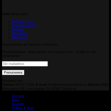
M&M Motorsport
Category test
Integritetspolicy
Kontakt
Köpvillkor
Mitt Konto
Prenumerera på senaste nyheterna
Produktnyheter, bättre priser och mycket mer - ta del av vårt
nyhetsbrev!
Kontakta oss
Telefon
0370-71330
E-post
info@motorsportshop.nu
Adress
M&M
Motorsport AB
Lunnargatan 34 59362 Västervik
Om oss
Blog
Kontakt
Frågor & Svar