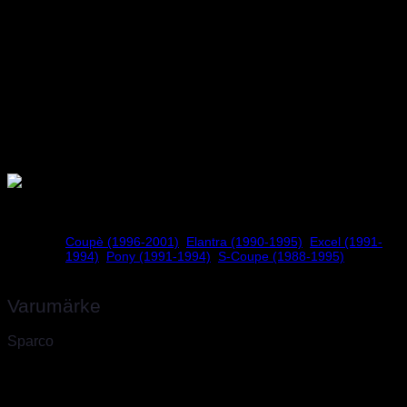
Passar till följande bilmodeller:
Hyundai Coupé (1996-2001)
Hyundai Elantra (1990-1995)
Hyundai Excel (1991-1994)
Hyundai Pony (1991-1994)
Hyundai S-Coupé (1988-1995)
Vikt
1 kg
Coupè (1996-2001)
,
Elantra (1990-1995)
,
Excel (1991-
Hyundai
1994)
,
Pony (1991-1994)
,
S-Coupe (1988-1995)
Varumärke
Sparco
Sparco, världsledande inom säkerhet för bilsport
Sparco skapades 1977 av två unga racingförare i Torino som
drömde om att öka säkerheten inom racing under en period med