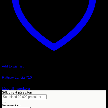
Add to wishlist
Art.nr: 01502021
Rattnav Lancia Y10
890
kr
Lägg till i varukorg
Sök direkt på sajten
Sök
efter:
Varumärken