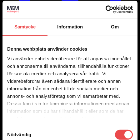
Samtycke
Information
Om
Denna webbplats använder cookies
Vi använder enhetsidentifierare för att anpassa innehållet
och annonserna till användarna, tillhandahålla funktioner
för sociala medier och analysera vår trafik. Vi
vidarebefordrar även sådana identifierare och annan
information från din enhet till de sociala medier och
annons- och analysföretag som vi samarbetar med.
Dessa kan i sin tur kombinera informationen med annan
Add to wishlist
information som du har tillhandahållit eller som de har
Art.nr: 01502008
samlat in när du har använt deras tjänster.
Rattnav Fiat X1/9
Samtyckesval
890
kr
Nödvändig
Lägg till i varukorg