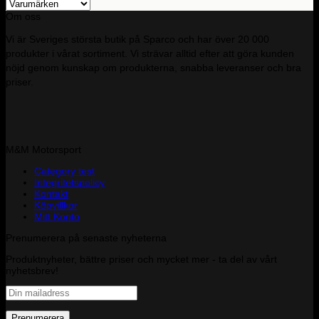
Om oss
Vi är Sveriges största butik på Sparco och har över 20 000
produkter i vårat sortiment. Vi strävar alltid efter att göra kunden
nöjd genom kunskap om produkterna, snabba leveranser och bra
priser.
M&M Motorsport
Category test
Integritetspolicy
Kontakt
Köpvillkor
Mitt Konto
Prenumerera på senaste nyheterna
Produktnyheter, bättre priser och mycket mer - ta del av vårt
nyhetsbrev!