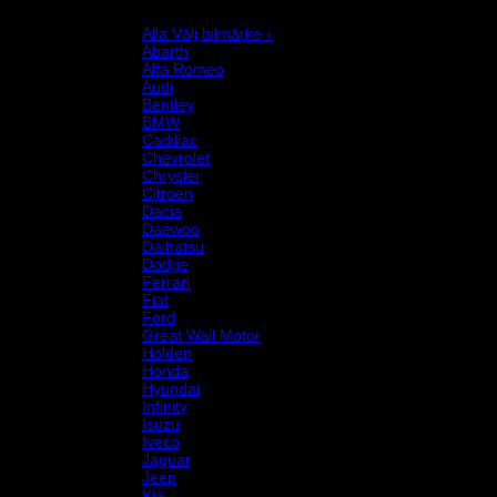
Välj bilmärke
Alla Välj bilmärke ›
Abarth
Alfa Romeo
Audi
Bentley
BMW
Cadillac
Chevrolet
Chrysler
Citroen
Dacia
Daewoo
Daihatsu
Dodge
Ferrari
Fiat
Ford
Great Wall Motor
Holden
Honda
Hyundai
Infinity
Isuzu
Iveco
Jaguar
Jeep
Kia