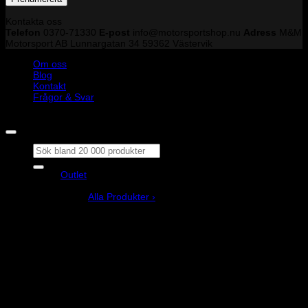
Kontakta oss
Telefon
0370-71330
E-post
info@motorsportshop.nu
Adress
M&M
Motorsport AB
Lunnargatan 34 59362 Västervik
Om oss
Blog
Kontakt
Frågor & Svar
Copyright © M&M Motorsport AB 2026
Sök
efter:
Outlet
Produkter
Alla Produkter ›
Bilstyling
Bromssystem
Förarutrustning
Invändig fordon och säkerhetsutrustning
Kläder och merchandise
Karting
Mekanikerutrustning
Motor och drivlina
Racingsimulator
Chassi och fjädring