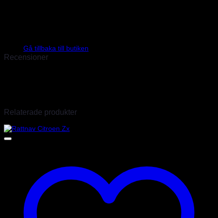
Sparco har sitt huvudkontor och lager i Torino där finns även fabrik
för kolfiber produkter samt en produktionsenhet för specialsydda
overaller. Vi är officiella Sparco importörer sedan 2009 och har
därför hunnit skaffa oss stor erfarenhet av deras produkter. Det går
en till två transporter i veckan så även produkter som inte finns
Inga produkter i varukorgen.
hemma går oftast att ordna inom några dagar.
Gå tillbaka till butiken
Recensioner
Det finns inga recensioner än.
Endast inloggade kunder som har köpt denna produkt får lämna en
recension.
Relaterade produkter