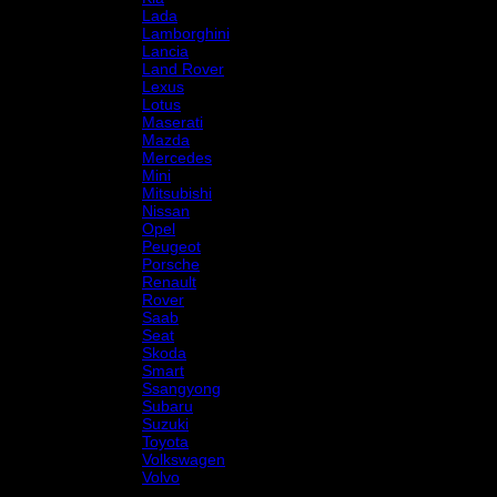
Lada
Lamborghini
Lancia
Land Rover
Lexus
Lotus
Maserati
Mazda
Mercedes
Mini
Mitsubishi
Nissan
Opel
Peugeot
Porsche
Renault
Rover
Saab
Seat
Skoda
Smart
Ssangyong
Subaru
Suzuki
Toyota
Volkswagen
Volvo
Varumärke