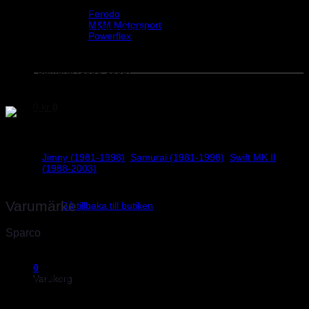
Helix Autosport
Skruvsats till ratt ingår.
Ferodo
M&M Motorsport
Passar till följande bilmodeller:
Powerflex
Evo Corse
Suzuki Jimny (1996-1998)
Sparco
Suzuki Samurai (1996-1998)
Suzuki Swift MK II (1998-2000)
0
kr
0
Vikt
1 kg
Jimny (1981-1998)
,
Samurai (1981-1998)
,
Swift MK II
Suzuki
(1988-2003)
Inga produkter i varukorgen.
Varumärke
Gå tillbaka till butiken
Sparco
Sparco, världsledande inom säkerhet för bilsport
Sparco skapades 1977 av två unga racingförare i Torino som
0
drömde om att öka säkerheten inom racing under en period med
Varukorg
mycket olyckor, ofta med tragisk utgång. Sedan dess har Sparco i
över 40 år varit ett världsledande företag inom säkerhet för bilsport.