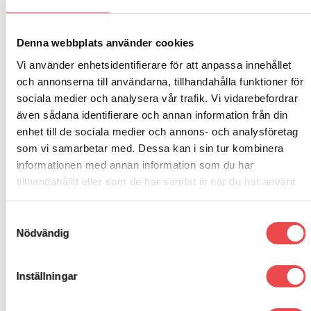
Denna webbplats använder cookies
RELATERADE PRODUKTER
Vi använder enhetsidentifierare för att anpassa innehållet
och annonserna till användarna, tillhandahålla funktioner för
sociala medier och analysera vår trafik. Vi vidarebefordrar
Add to
Add to
Rea!
även sådana identifierare och annan information från din
wishlist
wishlist
enhet till de sociala medier och annons- och analysföretag
Art.nr: 0012B5
Art.nr: 001269WP
som vi samarbetar med. Dessa kan i sin tur kombinera
Sparco kartingsko K-Prime
Sparco K-Pole WP
informationen med annan information som du har
Det
Det
2 755
kr
1 695
kr
1 195
kr
tillhandahållit eller som de har samlat in när du har använt
ursprungliga
nuvarande
deras tjänster.
priset
priset
VÄLJ ALTERNATIV
VÄLJ ALTERNATIV
var:
är:
Den
Den
1
1
Samtyckesval
här
här
695 kr.
195 kr.
Nödvändig
produkten
produkten
har
har
flera
flera
Inställningar
varianter.
varianter.
De
De
olika
olika