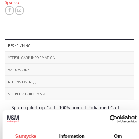
Sparco
BESKRIVNING
YTTERLIGARE INFORMATION
VARUMÄRKE
RECENSIONER (0)
STORLEKSGUIDE MAN
Sparco pikétröja Gulf i 100% bomull. Ficka med Gulf
logotyp av TPU på bröstet och silkscreen tryckt krage i
matchande färger.
Samtycke
Information
Om