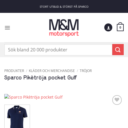
Skip
STORT UTBUD & STÖRST PÅ SPARCO
to
content
0
Sök
efter:
PRODUKTER
/
KLÄDER OCH MERCHANDISE
/
TRÖJOR
Sparco Pikètröja pocket Gulf
Add to
wishlist