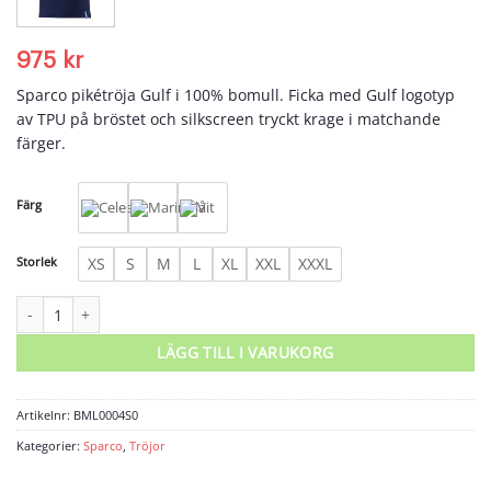
975
kr
Sparco pikétröja Gulf i 100% bomull. Ficka med Gulf logotyp
av TPU på bröstet och silkscreen tryckt krage i matchande
färger.
Färg
Storlek
XS
S
M
L
XL
XXL
XXXL
Sparco Pikètröja pocket Gulf mängd
LÄGG TILL I VARUKORG
Artikelnr:
BML0004S0
Kategorier:
Sparco
,
Tröjor