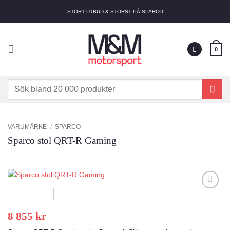
Skip
STORT UTBUD & STÖRST PÅ SPARCO
to
content
0
Sök
efter:
VARUMÄRKE
/
SPARCO
Sparco stol QRT-R Gaming
Add to
wishlist
8 855
kr