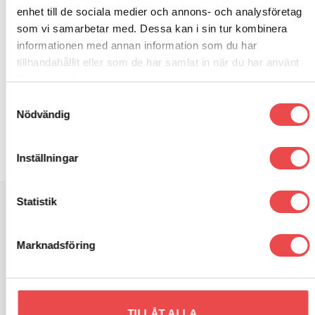
Frame
13 495
kr
enhet till de sociala medier och annons- och analysföretag
6 200
kr
LÄGG TILL I VARUKORG
som vi samarbetar med. Dessa kan i sin tur kombinera
LÄGG TILL I VARUKORG
informationen med annan information som du har
tillhandahållit eller som de har samlat in när du har använt
deras tjänster.
Samtyckesval
Nödvändig
Inställningar
Statistik
SÖK DIREKT PÅ SAJTEN
Sök
Marknadsföring
efter:
VARUMÄRKEN
TILLÅT ALLA