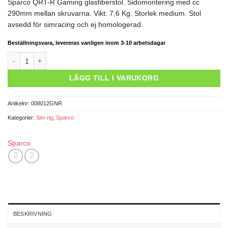
Sparco QRT-R Gaming glasfiberstol. Sidomontering med cc
290mm mellan skruvarna. Vikt: 7,6 Kg. Storlek medium. Stol
avsedd för simracing och ej homologerad.
Beställningsvara, levereras vanligen inom 3-10 arbetsdagar
Sparco stol QRT-R Gaming mängd
LÄGG TILL I VARUKORG
Artikelnr:
008012GNR
Kategorier:
Sim rig
,
Sparco
Sparco
BESKRIVNING