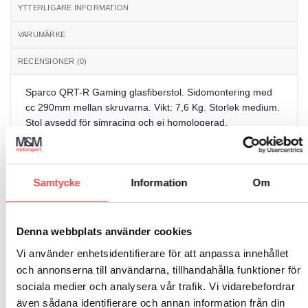
YTTERLIGARE INFORMATION
VARUMÄRKE
RECENSIONER (0)
Sparco QRT-R Gaming glasfiberstol. Sidomontering med
cc 290mm mellan skruvarna. Vikt: 7,6 Kg. Storlek medium.
Stol avsedd för simracing och ej homologerad.
Samtycke
Information
Om
RELATERADE PRODUKTER
Denna webbplats använder cookies
Vi använder enhetsidentifierare för att anpassa innehållet
och annonserna till användarna, tillhandahålla funktioner för
Add to
Add to
wishlist
wishlist
Art.nr: G0328011GNR
Art.nr: 081988NRRS
sociala medier och analysera vår trafik. Vi vidarebefordrar
Racingsimulator Evolve GT-R
Racingsimulator Evolve GT-R
även sådana identifierare och annan information från din